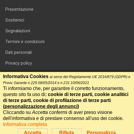
Presentazione
Sostienici
Segnalazioni
Termini e condizioni
Dati personali
Privacy policy
Informativa cookie
Informativa Cookies
ai sensi del Regolamento UE 2016/679 (GDPR) e
Provv. Garante n.229 08/05/2014 e n.231 10/06/2021
RSS feed
Ti informiamo che, per garantire il corretto funzionamento,
questo sito fa uso di
: cookie di terze parti, cookie analitici
RSS Top News
di terze parti, cookie di profilazione di terze parti
(
personalizzazione degli annunci
)
Contatti
Cliccando su
Accetta
confermi di aver preso visione
dell'informativa e di prestare consenso all'uso dei cookie.
Informativa completa
International Communication S.r.l. • P.IVA 14478081004 • Testata
giornalistica n.191, reg. Tribunale di Roma del 14/12/2017
Accetta
Rifiuta
Personalizza