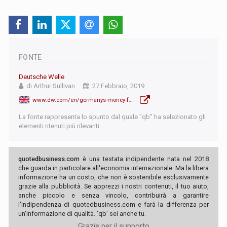
FONTE
Deutsche Welle
di Arthur Sullivan
27 Febbraio, 2019
www.dw.com/en/germanys-money-for-nothing-experiment-raises-basic-income-questions/a-47696884
La fonte rappresenta lo spunto dal quale "qb" ha selezionato gli
elementi ritenuti più rilevanti.
quotedbusiness.com
è una testata indipendente nata nel 2018
che guarda in particolare all'economia internazionale. Ma la libera
informazione ha un costo, che non è sostenibile esclusivamente
grazie alla pubblicità. Se apprezzi i nostri contenuti, il tuo aiuto,
anche piccolo e senza vincolo, contribuirà a garantire
l'indipendenza di quotedbusiness.com e farà la differenza per
un'informazione di qualità. 'qb' sei anche tu.
Grazie per il supporto