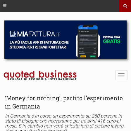
‘Money for nothing’, partito l’esperimento
in Germania
In Germania è in corso un esperimento su 250 persone in
stato di bisogno che riceveranno per tre anni 416 euro al
mese. E in cambio non verrà chiesto loro di cercare lavoro.
Verso una vita di povero ozio?