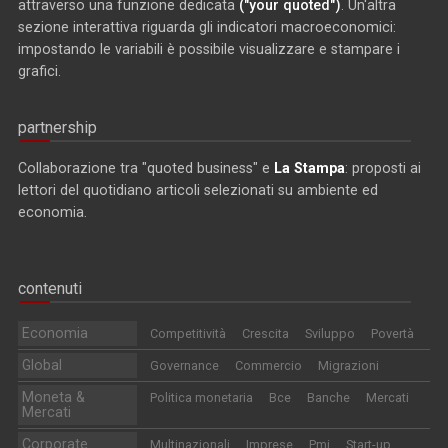
attraverso una funzione dedicata
("your quoted")
. Un'altra
sezione interattiva riguarda gli indicatori macroeconomici:
impostando le variabili è possibile visualizzare e stampare i
grafici.
partnership
Collaborazione tra "quoted business" e
La Stampa
: proposti ai
lettori del quotidiano articoli selezionati su ambiente ed
economia.
contenuti
Economia
Competitività
Crescita
Sviluppo
Povertà
Global
Governance
Commercio
Migrazioni
Moneta &
Politica monetaria
Bce
Banche
Mercati
Mercati
Corporate
Multinazionali
Imprese
Pmi
Start-up