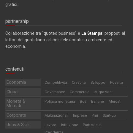
grafici.
partnership
Collaborazione tra "quoted business" e
La Stampa
: proposti ai
lettori del quotidiano articoli selezionati su ambiente ed
economia.
contenuti
Economia
Competitività
Crescita
Sviluppo
Povertà
Global
Governance
Commercio
Migrazioni
Moneta &
Politica monetaria
Bce
Banche
Mercati
Mercati
Corporate
Multinazionali
Imprese
Pmi
Start-up
Jobs & Skills
Lavoro
Istruzione
Parti sociali
Previdenza