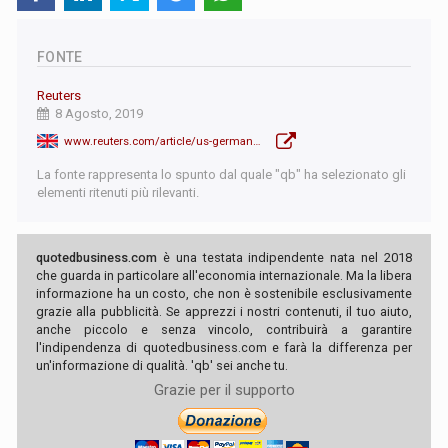
FONTE
Reuters
8 Agosto, 2019
www.reuters.com/article/us-germany-debt-exclusive/exclusive-germany-eyes-fiscal-u-turn-with-new-debt-to-finance-climate-plan-idUSKCN1UY1NS
La fonte rappresenta lo spunto dal quale "qb" ha selezionato gli
elementi ritenuti più rilevanti.
quotedbusiness.com
è una testata indipendente nata nel 2018
che guarda in particolare all'economia internazionale. Ma la libera
informazione ha un costo, che non è sostenibile esclusivamente
grazie alla pubblicità. Se apprezzi i nostri contenuti, il tuo aiuto,
anche piccolo e senza vincolo, contribuirà a garantire
l'indipendenza di quotedbusiness.com e farà la differenza per
un'informazione di qualità. 'qb' sei anche tu.
Grazie per il supporto