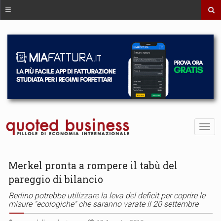
Merkel pronta a rompere il tabù del
pareggio di bilancio
Berlino potrebbe utilizzare la leva del deficit per coprire le
misure "ecologiche" che saranno varate il 20 settembre