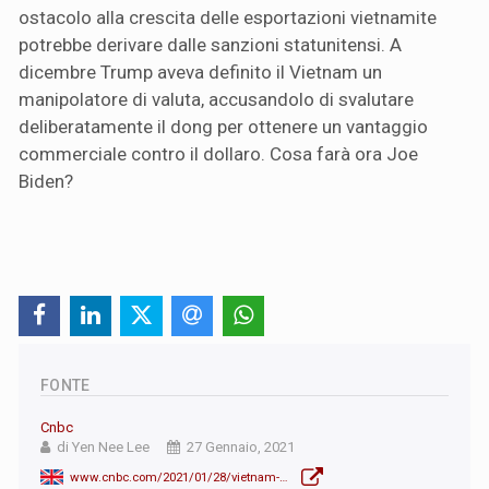
ostacolo alla crescita delle esportazioni vietnamite
potrebbe derivare dalle sanzioni statunitensi. A
dicembre Trump aveva definito il Vietnam un
manipolatore di valuta, accusandolo di svalutare
deliberatamente il dong per ottenere un vantaggio
commerciale contro il dollaro. Cosa farà ora Joe
Biden?
FONTE
Cnbc
di Yen Nee Lee
27 Gennaio, 2021
www.cnbc.com/2021/01/28/vietnam-is-asias-top-performing-economy-in-2020-amid-covid-pandemic.html