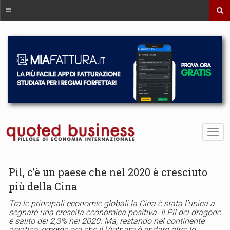
Pil, c’è un paese che nel 2020 è cresciuto
più della Cina
Tra le principali economie globali la Cina è stata l’unica a
segnare una crescita economica positiva. Il Pil del dragone
è salito del 2,3% nel 2020. Ma, restando nel continente
asiatico, emerge ora che il Vietnam è andato oltre le