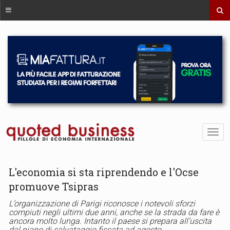
L'economia si sta riprendendo e l'Ocse
promuove Tsipras
L’organizzazione di Parigi riconosce i notevoli sforzi
compiuti negli ultimi due anni, anche se la strada da fare è
ancora molto lunga. Intanto il paese si prepara all’uscita
dal piano di salvataggio fissata ad agosto