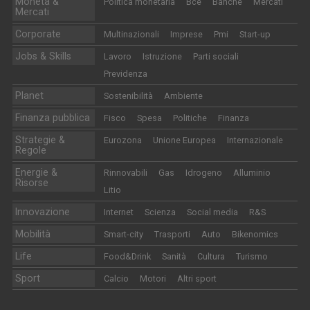
Moneta &
Politica monetaria
Bce
Banche
Mercati
Mercati
Corporate
Multinazionali
Imprese
Pmi
Start-up
Jobs & Skills
Lavoro
Istruzione
Parti sociali
Previdenza
Planet
Sostenibilità
Ambiente
Finanza pubblica
Fisco
Spesa
Politiche
Finanza
Strategie &
Eurozona
Unione Europea
Internazionale
Regole
Energie &
Rinnovabili
Gas
Idrogeno
Alluminio
Risorse
Litio
Innovazione
Internet
Scienza
Social media
R&S
Mobilità
Smart-city
Trasporti
Auto
Bikenomics
Life
Food&Drink
Sanità
Cultura
Turismo
Sport
Calcio
Motori
Altri sport