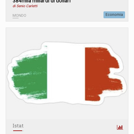
384mila miliardi di dollari
di Senio Carletti
Economia
MONDO
Istat