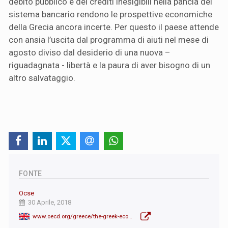
debito pubblico e dei crediti inesigibili nella pancia del
sistema bancario rendono le prospettive economiche
della Grecia ancora incerte. Per questo il paese attende
con ansia l’uscita dal programma di aiuti nel mese di
agosto diviso dal desiderio di una nuova –
riguadagnata - libertà e la paura di aver bisogno di un
altro salvataggio.
FONTE
Ocse
30 Aprile, 2018
www.oecd.org/greece/the-greek-economy-is-recovering-improving-debt-sustainability-tackling-poverty-and-boosting-investment-are-vital-to-sustaining-the-positive- momentum.htm