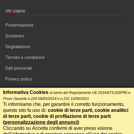
chi siamo
Presentazione
Sostienici
Segnalazioni
Termini e condizioni
Dati personali
Privacy policy
Informativa cookie
Informativa Cookies
ai sensi del Regolamento UE 2016/679 (GDPR) e
Provv. Garante n.229 08/05/2014 e n.231 10/06/2021
RSS feed
Ti informiamo che, per garantire il corretto funzionamento,
questo sito fa uso di
: cookie di terze parti, cookie analitici
RSS Top News
di terze parti, cookie di profilazione di terze parti
Contatti
(
personalizzazione degli annunci
)
Cliccando su
Accetta
confermi di aver preso visione