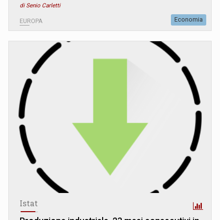
di Senio Carletti
Economia
EUROPA
Istat