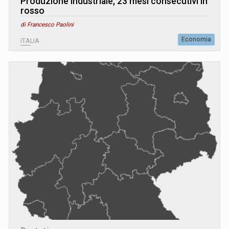
Produzione industriale, 23 mesi consecutivi in
rosso
di Francesco Paolini
Economia
ITALIA