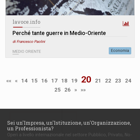
lavoce.info
Perché tante guerre in Medio-Oriente
di Francesco Paolini
Economia
MEDIO ORIENTE
20
««
«
14
15
16
17
18
19
21
22
23
24
25
26
»
»»
Sei un'Impresa, un'Istituzione, un'Organizzazione,
un Professionista?
Operi a livello internazionale nel settore Pubblico, Privato, No-