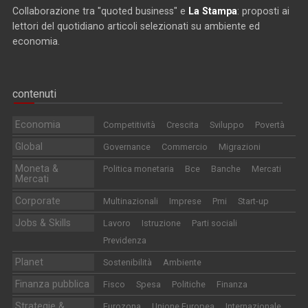
Collaborazione tra "quoted business" e
La Stampa
: proposti ai
lettori del quotidiano articoli selezionati su ambiente ed
economia.
contenuti
Economia
Competitività
Crescita
Sviluppo
Povertà
Global
Governance
Commercio
Migrazioni
Moneta &
Politica monetaria
Bce
Banche
Mercati
Mercati
Corporate
Multinazionali
Imprese
Pmi
Start-up
Jobs & Skills
Lavoro
Istruzione
Parti sociali
Previdenza
Planet
Sostenibilità
Ambiente
Finanza pubblica
Fisco
Spesa
Politiche
Finanza
Strategie &
Eurozona
Unione Europea
Internazionale