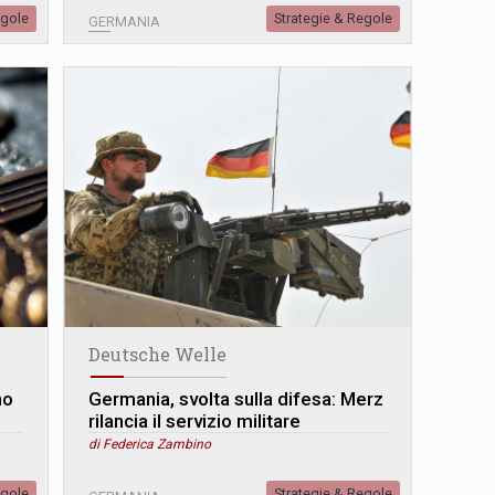
egole
Strategie & Regole
GERMANIA
Deutsche Welle
no
Germania, svolta sulla difesa: Merz
rilancia il servizio militare
di Federica Zambino
egole
Strategie & Regole