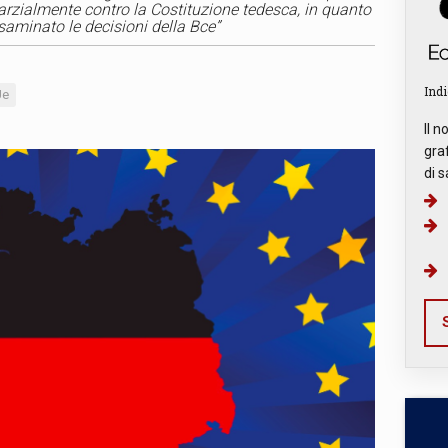
 parzialmente contro la Costituzione tedesca, in quanto
saminato le decisioni della Bce”
Indi
Ue
Il n
graf
di s
S