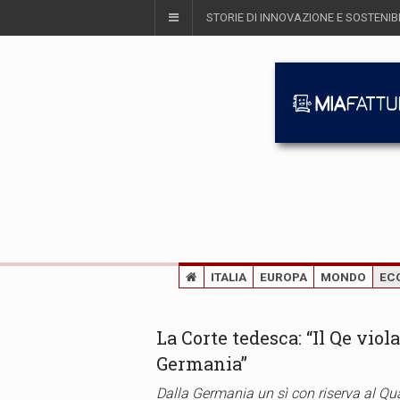
STORIE DI INNOVAZIONE E SOSTENIBI
ITALIA
EUROPA
MONDO
EC
La Corte tedesca: “Il Qe viol
Germania”
Dalla Germania un sì con riserva al Quan