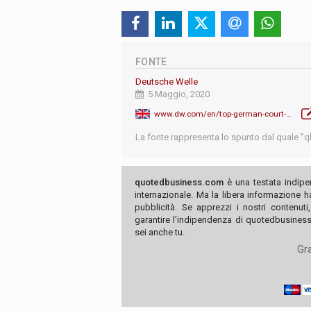
FONTE
Deutsche Welle
5 Maggio, 2020
www.dw.com/en/top-german-court-says-ecb-bond-buying-scheme-partially-contravenes-the-law/a-53333374
La fonte rappresenta lo spunto dal quale "qb"
quotedbusiness.com
è una testata indipe
internazionale. Ma la libera informazione 
pubblicità. Se apprezzi i nostri contenuti
garantire l'indipendenza di quotedbusiness.
sei anche tu.
Gra