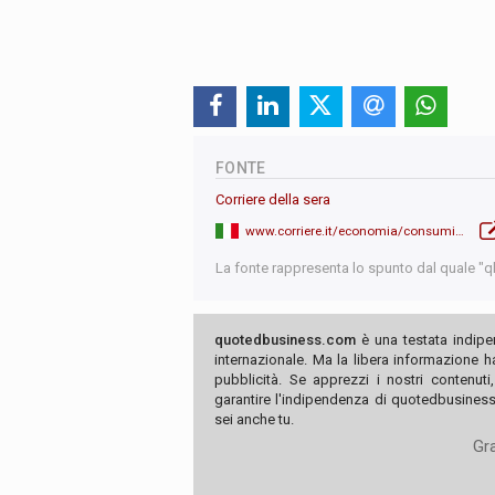
FONTE
Corriere della sera
www.corriere.it/economia/consumi/26_maggio_08/porsche-chiude-tre-societa-e-taglia-oltre-500-posti-frenata-sull-elettrico-e-ritorno-ai-motori-tradizionali-2be2a2b2-7fe2-4425-8121-5ca187f4fxlk.shtml
La fonte rappresenta lo spunto dal quale "qb"
quotedbusiness.com
è una testata indipe
internazionale. Ma la libera informazione 
pubblicità. Se apprezzi i nostri contenuti
garantire l'indipendenza di quotedbusiness.
sei anche tu.
Gra