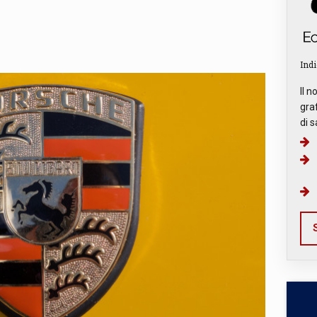
Indi
Il n
graf
di s
S