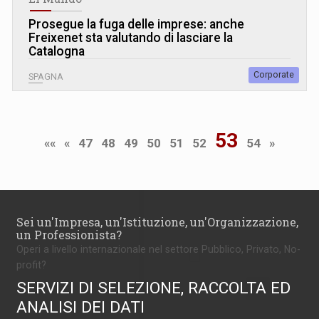
Prosegue la fuga delle imprese: anche
Freixenet sta valutando di lasciare la
Catalogna
Corporate
SPAGNA
53
««
«
47
48
49
50
51
52
54
»
Sei un'Impresa, un'Istituzione, un'Organizzazione,
un Professionista?
Operi a livello internazionale nel settore Pubblico, Privato, No-
profit?
SERVIZI DI SELEZIONE, RACCOLTA ED
ANALISI DEI DATI