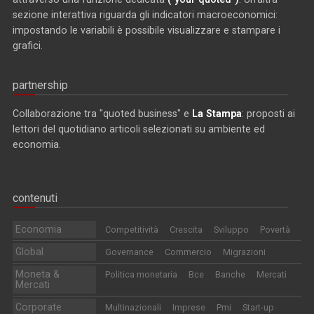
sezione interattiva riguarda gli indicatori macroeconomici:
impostando le variabili è possibile visualizzare e stampare i
grafici.
partnership
Collaborazione tra "quoted business" e
La Stampa
: proposti ai
lettori del quotidiano articoli selezionati su ambiente ed
economia.
contenuti
Economia
Competitività
Crescita
Sviluppo
Povertà
Global
Governance
Commercio
Migrazioni
Moneta &
Politica monetaria
Bce
Banche
Mercati
Mercati
Corporate
Multinazionali
Imprese
Pmi
Start-up