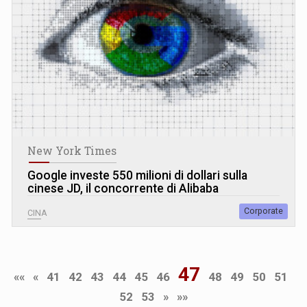
New York Times
Google investe 550 milioni di dollari sulla
cinese JD, il concorrente di Alibaba
Corporate
CINA
47
««
«
41
42
43
44
45
46
48
49
50
51
52
53
»
»»