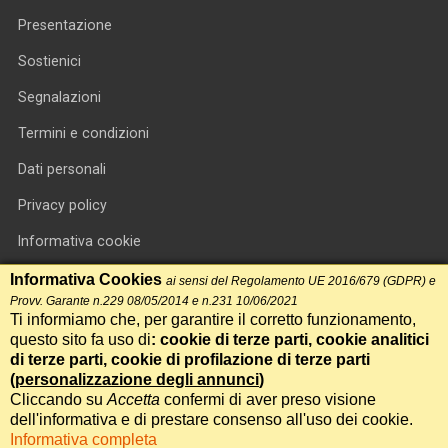
Presentazione
Sostienici
Segnalazioni
Termini e condizioni
Dati personali
Privacy policy
Informativa cookie
RSS feed
Informativa Cookies
ai sensi del Regolamento UE 2016/679 (GDPR) e
Provv. Garante n.229 08/05/2014 e n.231 10/06/2021
RSS Top News
Ti informiamo che, per garantire il corretto funzionamento,
questo sito fa uso di
: cookie di terze parti, cookie analitici
Contatti
di terze parti, cookie di profilazione di terze parti
(
personalizzazione degli annunci
)
Cliccando su
Accetta
confermi di aver preso visione
International Communication S.r.l. • P.IVA 14478081004 • Testata
dell'informativa e di prestare consenso all'uso dei cookie.
giornalistica n.191, reg. Tribunale di Roma del 14/12/2017
Informativa completa