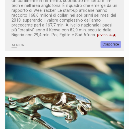
Un continente in fermento, sopratutto nel settore fin-
tech e nell’area anglofona. È il quadro che emerge da un
rapporto di WeeTracker. Le start-up africane hanno
raccolto 168,6 milioni di dollari nei soli primi sei mesi del
2018, superando il valore complessivo dell'anno
precedente pari a 167,7 mln. A livello nazionale i paesi
più “creativi” sono il Kenya con 82,9 mln, seguito dalla
Nigeria con 29,4 mln. Poi, Egitto e Sud Africa.
[continua
]
Corporate
AFRICA