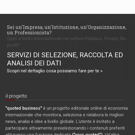
Sei un'Impresa, un'Istituzione, un'Organizzazione,
un Professionista?
Operi a livello internazionale nel settore Pubblico, Privato, No-
profit?
SERVIZI DI SELEZIONE, RACCOLTA ED
ANALISI DEI DATI
Scopri nel dettaglio cosa possiamo fare per te »
il progetto
"quoted business"
è un progetto editoriale online di economia
internazionale che monitora, seleziona e rielabora le migliori
news, analisi e idee a livello globale. L'utente è invitato a
partecipare attivamente preselezionando i contenuti preferiti
attraverso una funzione dedicata
("your quoted")
. Un'altra