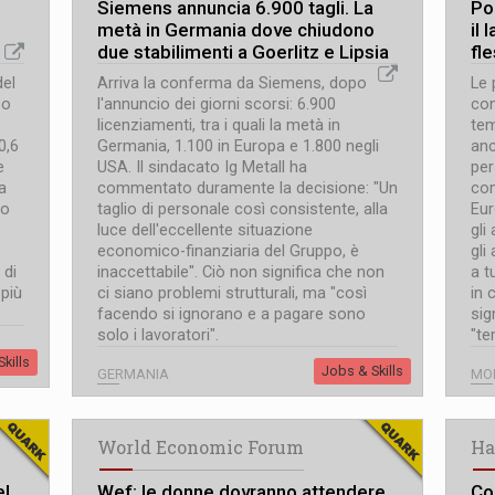
Siemens annuncia 6.900 tagli. La
Pol
metà in Germania dove chiudono
il 
due stabilimenti a Goerlitz e Lipsia
fle
del
Arriva la conferma da Siemens, dopo
Le 
so
l'annuncio dei giorni scorsi: 6.900
con
licenziamenti, tra i quali la metà in
tem
0,6
Germania, 1.100 in Europa e 1.800 negli
anc
e
USA. Il sindacato Ig Metall ha
per
a
commentato duramente la decisione: "Un
com
lo
taglio di personale così consistente, alla
Eur
luce dell'eccellente situazione
gli
economico-finanziaria del Gruppo, è
gli
 di
inaccettabile". Ciò non significa che non
a t
 più
ci siano problemi strutturali, ma "così
in 
facendo si ignorano e a pagare sono
sig
solo i lavoratori".
"te
kills
Jobs & Skills
GERMANIA
MO
World Economic Forum
Ha
el
Wef: le donne dovranno attendere
Co