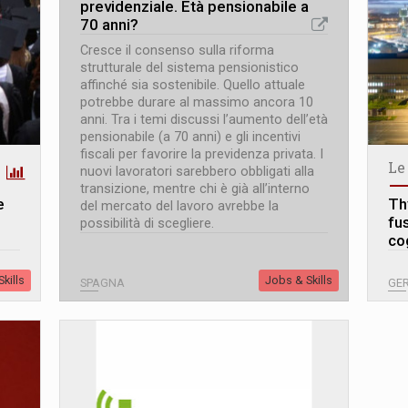
previdenziale. Età pensionabile a
70 anni?
Cresce il consenso sulla riforma
strutturale del sistema pensionistico
affinché sia sostenibile. Quello attuale
potrebbe durare al massimo ancora 10
anni. Tra i temi discussi l’aumento dell’età
pensionabile (a 70 anni) e gli incentivi
fiscali per favorire la previdenza privata. I
Le
nuovi lavoratori sarebbero obbligati alla
transizione, mentre chi è già all’interno
e
Th
del mercato del lavoro avrebbe la
fus
possibilità di scegliere.
co
kills
Jobs & Skills
SPAGNA
GE