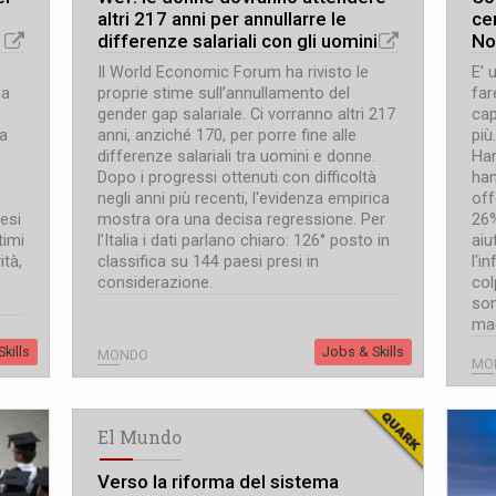
altri 217 anni per annullarre le
ce
differenze salariali con gli uomini
Non
Il World Economic Forum ha rivisto le
E' 
la
proprie stime sull’annullamento del
far
gender gap salariale. Ci vorranno altri 217
cap
la
anni, anziché 170, per porre fine alle
più
differenze salariali tra uomini e donne.
Har
Dopo i progressi ottenuti con difficoltà
han
negli anni più recenti, l'evidenza empirica
off
esi
mostra ora una decisa regressione. Per
26%
timi
l’Italia i dati parlano chiaro: 126° posto in
aiu
ità,
classifica su 144 paesi presi in
l'i
considerazione.
col
son
mag
kills
Jobs & Skills
MONDO
MO
El Mundo
Verso la riforma del sistema