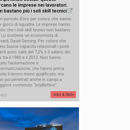
rcano le imprese nei lavoratori.
 bastano più i soli skill tecnici
un periodo d'oro per coloro che sanno
e gioco di squadra. Le imprese hanno
ito che i soli skill tecnici non bastano
. Lo sostiene un economista di
vard, David Deming. Per coloro che
no buone capacità relazionali i posti
erti sono saliti del 7,2% e il salario del
 tra il 1980 e il 2012. Non hanno
tato l'automazione e
nformatizzazione, che hanno prima
pito il lavoro meno qualificato, ma
o poi penetrati anche in campi a
giore contenuto "intelllettivo".
Jobs & Skills
NDO