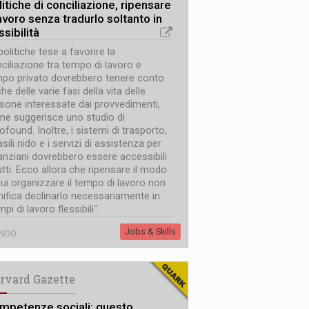
itiche di conciliazione, ripensare
lavoro senza tradurlo soltanto in
ssibilità
politiche tese a favorire la
ciliazione tra tempo di lavoro e
po privato dovrebbero tenere conto
he delle varie fasi della vita delle
sone interessate dai provvedimenti,
e suggerisce uno studio di
ofound. Inoltre, i sistemi di trasporto,
 asili nido e i servizi di assistenza per
 anziani dovrebbero essere accessibili
utti. Ecco allora che ripensare il modo
cui organizzare il tempo di lavoro non
nifica declinarlo necessariamente in
mpi di lavoro flessibili".
Jobs & Skills
NDO
rvard Gazette
mpetenze sociali: questo