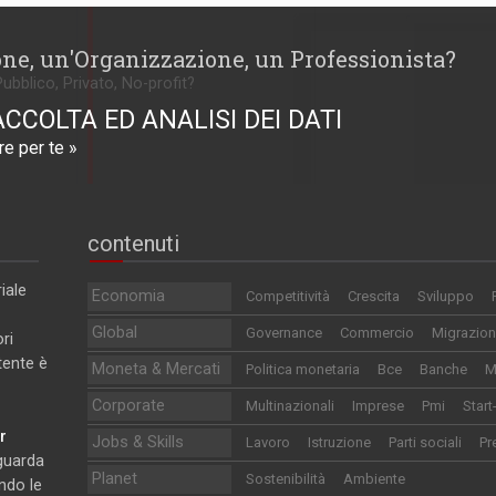
one, un'Organizzazione, un Professionista?
Pubblico, Privato, No-profit?
ACCOLTA ED ANALISI DEI DATI
e per te »
contenuti
iale
Economia
Competitività
Crescita
Sviluppo
Global
Governance
Commercio
Migrazion
ri
utente è
Moneta & Mercati
Politica monetaria
Bce
Banche
M
Corporate
Multinazionali
Imprese
Pmi
Start
r
Jobs & Skills
Lavoro
Istruzione
Parti sociali
Pr
iguarda
Planet
Sostenibilità
Ambiente
ndo le