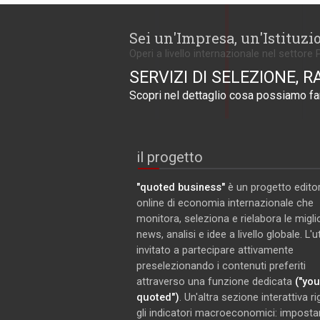
Sei un'Impresa, un'Istituzi
Operi a livello internazionale nel settore 
SERVIZI DI SELEZIONE, R
Scopri nel dettaglio cosa possiamo far
il progetto
"quoted business"
è un progetto editor
online di economia internazionale che
monitora, seleziona e rielabora le miglio
news, analisi e idee a livello globale. L'
invitato a partecipare attivamente
preselezionando i contenuti preferiti
attraverso una funzione dedicata
("you
quoted")
. Un'altra sezione interattiva r
gli indicatori macroeconomici: imposta