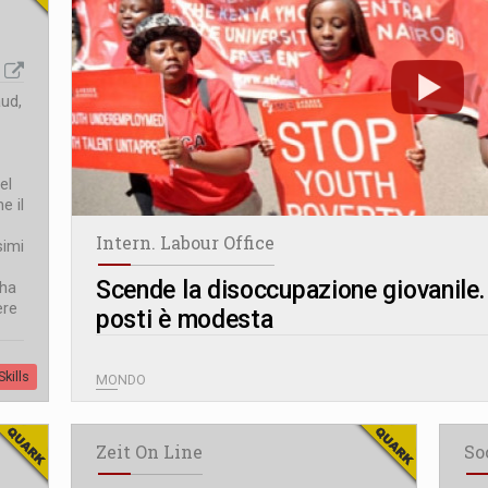
aud,
el
e il
Intern. Labour Office
simi
Scende la disoccupazione giovanile. 
 ha
ere
posti è modesta
kills
MONDO
Zeit On Line
So