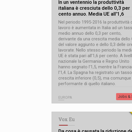
In un ventennio la produttività
italiana è cresciuta dello 0,3 per
cento annuo. Media UE all'1,6
Nel periodo 1995-2016 la produttività 
lavoro è aumentata in Italia ad un tas
medio annuo dello 0,3 per cento,
derivante da una crescita media dello 
del valore aggiunto e dello 0,3 delle or
lavorate. Nello stesso periodo la medi
UE è stata pari all’1,6 per cento. A livel
nazionale la Germania e Regno Unito
hanno segnato l’1,5, mentre la Francia
l’1,4. La Spagna ha registrato un tasso
crescita inferiore (0,5), ma comunque
performante di quello italiano.
Jobs & S
EUROPA
Vox Eu
Da cosa è causata la riduzione d