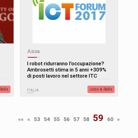
Ansa
I robot ridurranno l'occupazione?
Ambrosetti stima in 5 anni +309%
di posti lavoro nel settore ITC
kills
Jobs & Skills
ITALIA
59
««
«
53
54
55
56
57
58
60
»