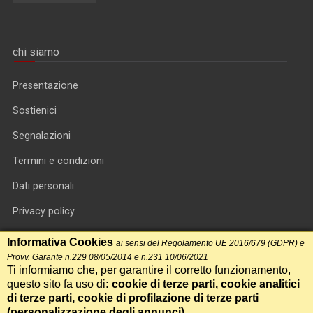
chi siamo
Presentazione
Sostienici
Segnalazioni
Termini e condizioni
Dati personali
Privacy policy
Informativa cookie
Informativa Cookies
ai sensi del Regolamento UE 2016/679 (GDPR) e
Provv. Garante n.229 08/05/2014 e n.231 10/06/2021
RSS feed
Ti informiamo che, per garantire il corretto funzionamento,
questo sito fa uso di
: cookie di terze parti, cookie analitici
RSS Top News
di terze parti, cookie di profilazione di terze parti
Contatti
(
personalizzazione degli annunci
)