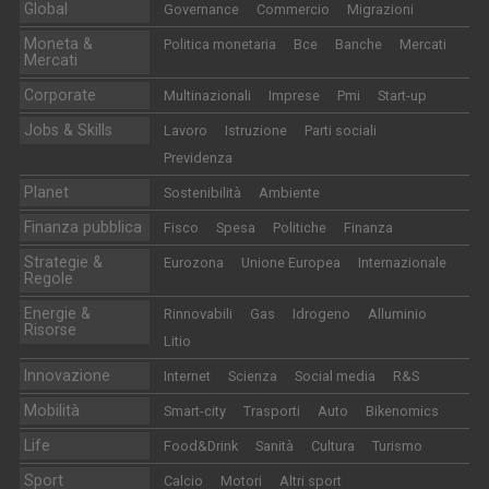
Global
Governance
Commercio
Migrazioni
Moneta &
Politica monetaria
Bce
Banche
Mercati
Mercati
Corporate
Multinazionali
Imprese
Pmi
Start-up
Jobs & Skills
Lavoro
Istruzione
Parti sociali
Previdenza
Planet
Sostenibilità
Ambiente
Finanza pubblica
Fisco
Spesa
Politiche
Finanza
Strategie &
Eurozona
Unione Europea
Internazionale
Regole
Energie &
Rinnovabili
Gas
Idrogeno
Alluminio
Risorse
Litio
Innovazione
Internet
Scienza
Social media
R&S
Mobilità
Smart-city
Trasporti
Auto
Bikenomics
Life
Food&Drink
Sanità
Cultura
Turismo
Sport
Calcio
Motori
Altri sport