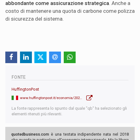
abbondante come assicurazione strategica
. Anche a
costo di mantenere una quota di carbone come polizza
di sicurezza del sistema.
FONTE
HuffingtonPost
www.huffingtonpost.it/economia/2026/01/29/news/cina_la_nuova_superpotenza_dellenergia_in_un_solo_anno_installa_centrali_per_543_gw_piu_dellindia-21070853/
La fonte rappresenta lo spunto dal quale "qb" ha selezionato gli
elementi ritenuti più rilevanti.
quotedbusiness.com
è una testata indipendente nata nel 2018
che guarda in particolare all'economia internazionale. Ma la libera