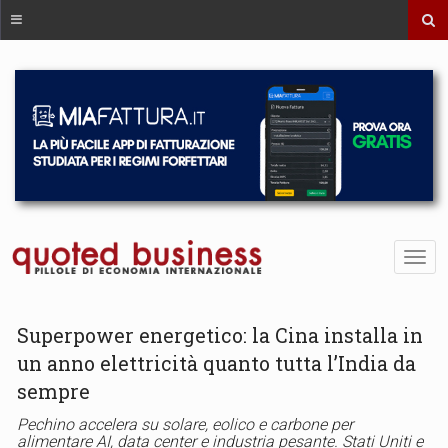
Superpower energetico: la Cina installa in
un anno elettricità quanto tutta l’India da
sempre
Pechino accelera su solare, eolico e carbone per
alimentare AI, data center e industria pesante. Stati Uniti e