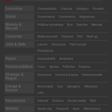
Economia
Competitività
Crescita
Sviluppo
Povertà
Global
Governance
Commercio
Migrazioni
Moneta &
Politica monetaria
Bce
Banche
Mercati
Mercati
Corporate
Multinazionali
Imprese
Pmi
Start-up
Jobs & Skills
Lavoro
Istruzione
Parti sociali
Previdenza
Planet
Sostenibilità
Ambiente
Finanza pubblica
Fisco
Spesa
Politiche
Finanza
Strategie &
Eurozona
Unione Europea
Internazionale
Regole
Energie &
Rinnovabili
Gas
Idrogeno
Alluminio
Risorse
Litio
Innovazione
Internet
Scienza
Social media
R&S
Mobilità
Smart-city
Trasporti
Auto
Bikenomics