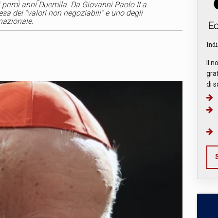
 primi anni Duemila. Da Giovanni Paolo II a
iesa dei “valori non negoziabili” e uno degli
 nazionale.
Indi
Il n
graf
di s
S