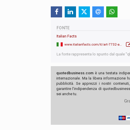
FONTE
Italian Facts
www.italianfacts.com/it/art-7732-addio-a-camillo-ruini
La fonte rappresenta lo spunto dal quale "qb"
quotedbusiness.com
è una testata indipe
internazionale. Ma la libera informazione 
pubblicità. Se apprezzi i nostri contenuti
garantire l'indipendenza di quotedbusiness.
sei anche tu.
Gra