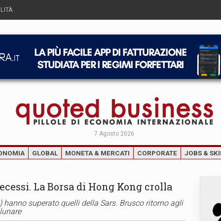
LITÀ
7 Agosto 2026
ONOMIA
GLOBAL
MONETA & MERCATI
CORPORATE
JOBS & SKI
cessi. La Borsa di Hong Kong crolla
) hanno superato quelli della Sars. Brusco ritorno agli
lunare