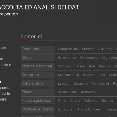
ACCOLTA ED ANALISI DEI DATI
e per te »
contenuti
iale
Economia
Competitività
Crescita
Sviluppo
Global
Governance
Commercio
Migrazion
ri
utente è
Moneta & Mercati
Politica monetaria
Bce
Banche
M
Corporate
Multinazionali
Imprese
Pmi
Start
r
Jobs & Skills
Lavoro
Istruzione
Parti sociali
Pr
iguarda
Planet
Sostenibilità
Ambiente
ndo le
pare i
Finanza pubblica
Fisco
Spesa
Politiche
Finanza
Strategie & Regole
Eurozona
Unione Europea
Internaz