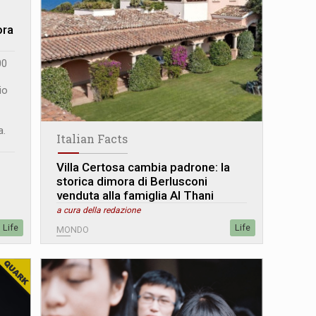
ora
00
io
a.
Italian Facts
Villa Certosa cambia padrone: la
storica dimora di Berlusconi
venduta alla famiglia Al Thani
a cura della redazione
Life
Life
MONDO