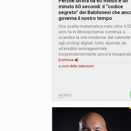
Perché un’ora ha 60 minuti e un
minuto 60 secondi: il “codice
segreto” dei Babilonesi che anc
governa il nostro tempo
Una scelta matematica nata oltre 4.0
anni fa in Mesopotamia continua a
scandire la vita moderna: dal calendar
agli orologi digitali, tutto dipende da
un’eredità sessagesimale
sorprendentemente ancora insuperat
[continua
]
a cura della redazione
MONDO