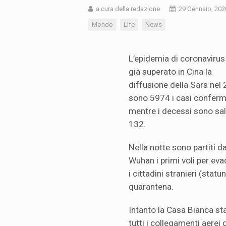
a cura della redazione
29 Gennaio, 202
Mondo
Life
News
L’epidemia di coronavirus
già superato in Cina la
diffusione della Sars nel
sono 5974 i casi conferma
mentre i decessi sono sali
132.
Nella notte sono partiti d
Wuhan i primi voli per ev
i cittadini stranieri (statu
quarantena.
Intanto la Casa Bianca st
tutti i collegamenti aerei 