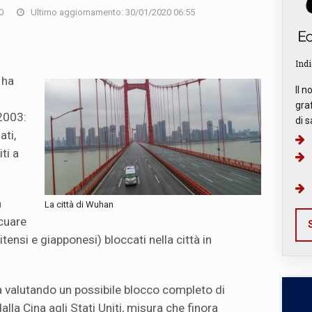
0
Ultimo aggiornamento: 30/01/2020 06:55
Indi
 ha
Il n
graf
 2003:
di s
ti,
ti a
a
La città di Wuhan
acuare
S
nitensi e giapponesi) bloccati nella città in
a valutando un possibile blocco completo di
dalla Cina agli Stati Uniti, misura che finora