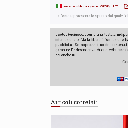
www.repubblica.it/esteri/2020/01/29/news/coronavirus_in_cina_25_nuovi_decessi_partito_da_wuhan_aereo_con_americani-247027888/?ref=RHPPLF-BH-I246727217-C8-P2-S1.8-T1
La fonte rappresenta lo spunto dal quale "qb"
quotedbusiness.com
è una testata indipe
internazionale. Ma la libera informazione 
pubblicità. Se apprezzi i nostri contenuti
garantire l'indipendenza di quotedbusiness.
sei anche tu.
Gra
Articoli correlati