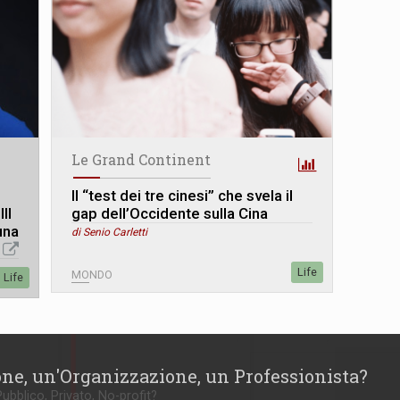
Le Grand Continent
Il “test dei tre cinesi” che svela il
II
gap dell’Occidente sulla Cina
una
di Senio Carletti
Life
MONDO
Life
one, un'Organizzazione, un Professionista?
Pubblico, Privato, No-profit?