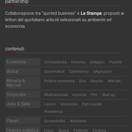
partnership
Collaborazione tra "quoted business" e
La Stampa
: proposti ai
lettori del quotidiano articoli selezionati su ambiente ed
economia.
contenuti
Economia
Competitività
Crescita
Sviluppo
Povertà
Global
Governance
Commercio
Migrazioni
Moneta &
Politica monetaria
Bce
Banche
Mercati
Mercati
Corporate
Multinazionali
Imprese
Pmi
Start-up
Jobs & Skills
Lavoro
Istruzione
Parti sociali
Previdenza
Planet
Sostenibilità
Ambiente
Finanza pubblica
Fisco
Spesa
Politiche
Finanza