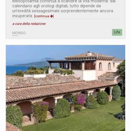
Mesopotamia continua a scandire la vita moderna: dal
calendario agli orologi digitali, tutto dipende da
un’eredità sessagesimale sorprendentemente ancora
insuperata.
[continua
]
a cura della redazione
Life
MONDO