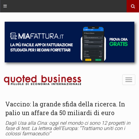
Vaccino: la grande sfida della ricerca. In
palio un affare da 50 miliardi di euro
Dagli Usa alla Cina: oggi nel mondo ci sono 12 progetti in
fase di test. La lettera dell’Europa: “Trattiamo uniti con i
colossi farmaceutici”