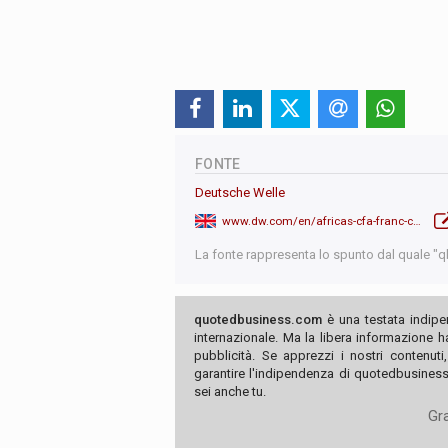
FONTE
Deutsche Welle
www.dw.com/en/africas-cfa-franc-colonial-relic-or-stabilizing-force/a-48908889
La fonte rappresenta lo spunto dal quale "qb"
quotedbusiness.com
è una testata indipe
internazionale. Ma la libera informazione 
pubblicità. Se apprezzi i nostri contenuti
garantire l'indipendenza di quotedbusiness.
sei anche tu.
Gra