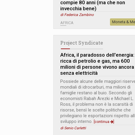
compie 80 anni (ma che non
invecchia bene)
di Federica Zambino
Moneta & Me
AFRICA
Project Syndicate
Africa, il paradosso dell'energia:
ricca di petrolio e gas, ma 600
milioni di persone vivono ancora
senza elettricità
Possiede alcune delle maggiori riserv
mondiali di idrocarburi, ma milioni di
famiglie restano al buio. Secondo gli
economisti Rabah Arezki e Michael L.
Ross, il problema non è la scarsità di
risorse, bensì le scelte politiche che
privilegiano le esportazioni rispetto al
sviluppo interno.
[continua
]
di Senio Carletti