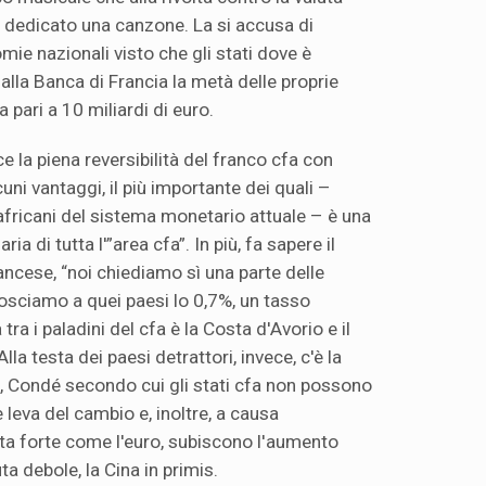
 dedicato una canzone. La si accusa di
ie nazionali visto che gli stati dove è
alla Banca di Francia la metà delle proprie
a pari a 10 miliardi di euro.
e la piena reversibilità del franco cfa con
cuni vantaggi, il più importante dei quali –
 africani del sistema monetario attuale – è una
ria di tutta l'”area cfa”. In più, fa sapere il
ancese, “noi chiediamo sì una parte delle
nosciamo a quei paesi lo 0,7%, un tasso
tra i paladini del cfa è la Costa d'Avorio e il
la testa dei paesi detrattori, invece, c'è la
e, Condé secondo cui gli stati cfa non possono
 leva del cambio e, inoltre, a causa
ta forte come l'euro, subiscono l'aumento
ta debole, la Cina in primis.