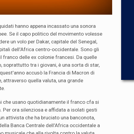
ui guidati hanno appena incassato una sonora
opee. Se il capo politico del movimento volesse
ere un volo per Dakar, capitale del Senegal,
itali dell'Africa centro-occidentale. Sono gli
il franco delle ex colonie francesi. Da quelle
o, soprattutto tra i giovani, è una sorta di star,
quest'anno accusò la Francia di Macron di
, attraverso quella valuta, una grande
te.
ani che usano quotidianamente il franco cfa si
 Per ora silenziosa e affidata a isolati gesti
un attivista che ha bruciato una banconota,
della Banca Centrale dell'Africa occidentale a
o musicale che alla rivolta contro la valuta