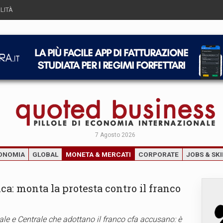
LITÀ
7 Agosto 2026
ONOMIA
GLOBAL
MONETA & MERCATI
CORPORATE
JOBS & SKI
ca: monta la protesta contro il franco
tale e Centrale che adottano il franco cfa accusano: è