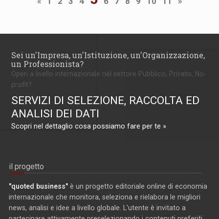
«
1
2
3
4
6
7
8
9
10
11
»
Sei un'Impresa, un'Istituzione, un'Organizzazione,
un Professionista?
Operi a livello internazionale nel settore Pubblico, Privato, No-
profit?
SERVIZI DI SELEZIONE, RACCOLTA ED
ANALISI DEI DATI
Scopri nel dettaglio cosa possiamo fare per te »
il progetto
"quoted business"
è un progetto editoriale online di economia
internazionale che monitora, seleziona e rielabora le migliori
news, analisi e idee a livello globale. L'utente è invitato a
partecipare attivamente preselezionando i contenuti preferiti