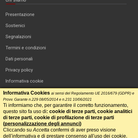
Presentazione
Sostienici
Segnalazioni
Termini e condizioni
Dati personali
Privacy policy
Informativa cookie
RSS feed
Informativa Cookies
ai sensi del Regolamento UE 2016/679 (GDPR) e
Provv. Garante n.229 08/05/2014 e n.231 10/06/2021
RSS Top News
Ti informiamo che, per garantire il corretto funzionamento,
questo sito fa uso di
: cookie di terze parti, cookie analitici
Contatti
di terze parti, cookie di profilazione di terze parti
(
personalizzazione degli annunci
)
Cliccando su
Accetta
confermi di aver preso visione
International Communication S.r.l. • P.IVA 14478081004 • Testata
dell'informativa e di prestare consenso all'uso dei cookie.