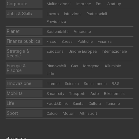
Corporate
Multinazionali
Imprese
Pmi
Start-up
Jobs & Skills
Lavoro
Istruzione
Parti sociali
Previdenza
Planet
Sostenibilità
Ambiente
Finanza pubblica
Fisco
Spesa
Politiche
Finanza
Strategie &
Eurozona
Unione Europea
Internazionale
Regole
Energie &
Rinnovabili
Gas
Idrogeno
Alluminio
Risorse
Litio
Innovazione
Internet
Scienza
Social media
R&S
Mobilità
Smart-city
Trasporti
Auto
Bikenomics
Life
Food&Drink
Sanità
Cultura
Turismo
Sport
Calcio
Motori
Altri sport
chi siamo