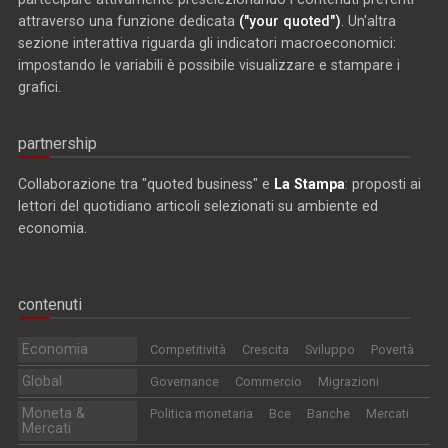
attraverso una funzione dedicata
("your quoted")
. Un'altra
sezione interattiva riguarda gli indicatori macroeconomici:
impostando le variabili è possibile visualizzare e stampare i
grafici.
partnership
Collaborazione tra "quoted business" e
La Stampa
: proposti ai
lettori del quotidiano articoli selezionati su ambiente ed
economia.
contenuti
Economia
Competitività
Crescita
Sviluppo
Povertà
Global
Governance
Commercio
Migrazioni
Moneta &
Politica monetaria
Bce
Banche
Mercati
Mercati