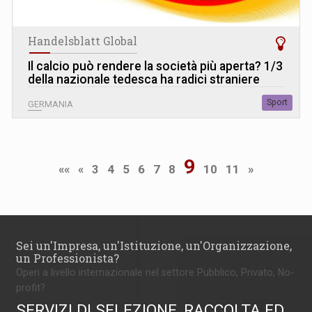
Handelsblatt Global
Il calcio può rendere la società più aperta? 1/3
della nazionale tedesca ha radici straniere
Sport
GERMANIA
9
««
«
3
4
5
6
7
8
10
11
»
Sei un'Impresa, un'Istituzione, un'Organizzazione,
un Professionista?
Operi a livello internazionale nel settore Pubblico, Privato, No-
profit?
SERVIZI DI SELEZIONE, RACCOLTA ED