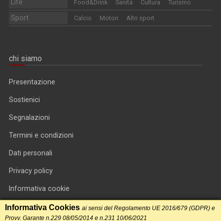
Life
Food&Drink
Sanità
Cultura
Turismo
Sport
Calcio
Motori
Altri sport
chi siamo
Presentazione
Sostienici
Segnalazioni
Termini e condizioni
Dati personali
Privacy policy
Informativa cookie
RSS feed
Informativa Cookies
ai sensi del Regolamento UE 2016/679 (GDPR) e
Provv. Garante n.229 08/05/2014 e n.231 10/06/2021