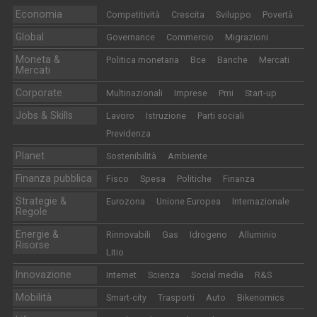
Economia
Competitività
Crescita
Sviluppo
Povertà
Global
Governance
Commercio
Migrazioni
Moneta &
Politica monetaria
Bce
Banche
Mercati
Mercati
Corporate
Multinazionali
Imprese
Pmi
Start-up
Jobs & Skills
Lavoro
Istruzione
Parti sociali
Previdenza
Planet
Sostenibilità
Ambiente
Finanza pubblica
Fisco
Spesa
Politiche
Finanza
Strategie &
Eurozona
Unione Europea
Internazionale
Regole
Energie &
Rinnovabili
Gas
Idrogeno
Alluminio
Risorse
Litio
Innovazione
Internet
Scienza
Social media
R&S
Mobilità
Smart-city
Trasporti
Auto
Bikenomics