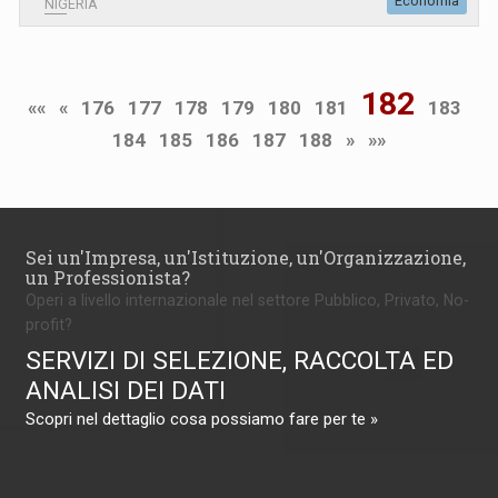
Economia
NIGERIA
182
««
«
176
177
178
179
180
181
183
184
185
186
187
188
»
»»
Sei un'Impresa, un'Istituzione, un'Organizzazione,
un Professionista?
Operi a livello internazionale nel settore Pubblico, Privato, No-
profit?
SERVIZI DI SELEZIONE, RACCOLTA ED
ANALISI DEI DATI
Scopri nel dettaglio cosa possiamo fare per te »