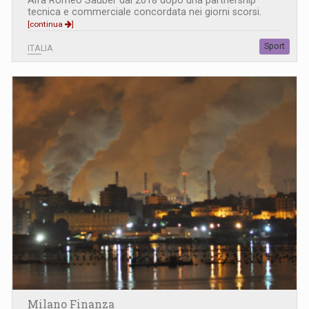
tecnica e commerciale concordata nei giorni scorsi.
[continua
]
Sport
ITALIA
Milano Finanza