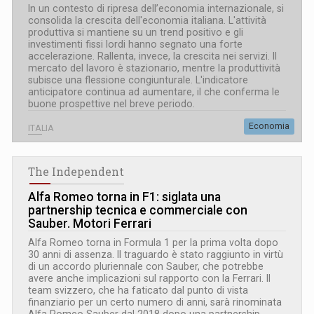
In un contesto di ripresa dell’economia internazionale, si
consolida la crescita dell'economia italiana. L'attività
produttiva si mantiene su un trend positivo e gli
investimenti fissi lordi hanno segnato una forte
accelerazione. Rallenta, invece, la crescita nei servizi. Il
mercato del lavoro è stazionario, mentre la produttività
subisce una flessione congiunturale. L'indicatore
anticipatore continua ad aumentare, il che conferma le
buone prospettive nel breve periodo.
Economia
ITALIA
The Independent
Alfa Romeo torna in F1: siglata una
partnership tecnica e commerciale con
Sauber. Motori Ferrari
Alfa Romeo torna in Formula 1 per la prima volta dopo
30 anni di assenza. Il traguardo è stato raggiunto in virtù
di un accordo pluriennale con Sauber, che potrebbe
avere anche implicazioni sul rapporto con la Ferrari. Il
team svizzero, che ha faticato dal punto di vista
finanziario per un certo numero di anni, sarà rinominata
Alfa Romeo Sauber dal 2018 dopo una partnership