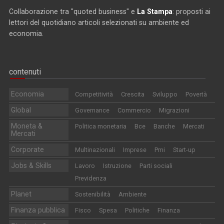
Collaborazione tra "quoted business" e
La Stampa
: proposti ai
lettori del quotidiano articoli selezionati su ambiente ed
economia.
contenuti
Economia
Competitività
Crescita
Sviluppo
Povertà
Global
Governance
Commercio
Migrazioni
Moneta &
Politica monetaria
Bce
Banche
Mercati
Mercati
Corporate
Multinazionali
Imprese
Pmi
Start-up
Jobs & Skills
Lavoro
Istruzione
Parti sociali
Previdenza
Planet
Sostenibilità
Ambiente
Finanza pubblica
Fisco
Spesa
Politiche
Finanza