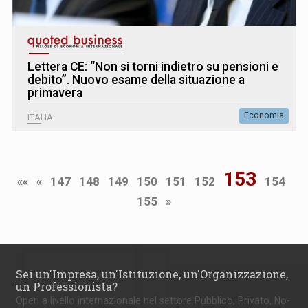
Lettera CE: “Non si torni indietro su pensioni e
debito”. Nuovo esame della situazione a
primavera
Economia
ITALIA
153
««
«
147
148
149
150
151
152
154
155
»
Sei un'Impresa, un'Istituzione, un'Organizzazione,
un Professionista?
Operi a livello internazionale nel settore Pubblico, Privato, No-