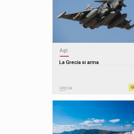
Agi
La Grecia si arma
G
GRECIA