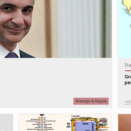
It
Gr
per
Strategie & Regole
GRE