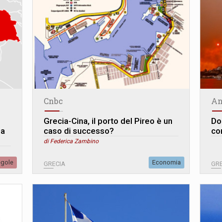
Cnbc
An
Grecia-Cina, il porto del Pireo è un
Dop
la
caso di successo?
co
di Federica Zambino
egole
Economia
GRECIA
GRE