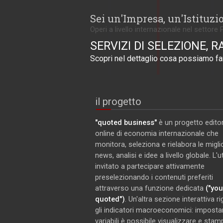
Sei un'Impresa, un'Istituzi
Operi a livello internazionale nel settore 
SERVIZI DI SELEZIONE, R
Scopri nel dettaglio cosa possiamo far
il progetto
"quoted business"
è un progetto editor
online di economia internazionale che
monitora, seleziona e rielabora le miglio
news, analisi e idee a livello globale. L'
invitato a partecipare attivamente
preselezionando i contenuti preferiti
attraverso una funzione dedicata
("you
quoted")
. Un'altra sezione interattiva r
gli indicatori macroeconomici: imposta
variabili è possibile visualizzare e stam