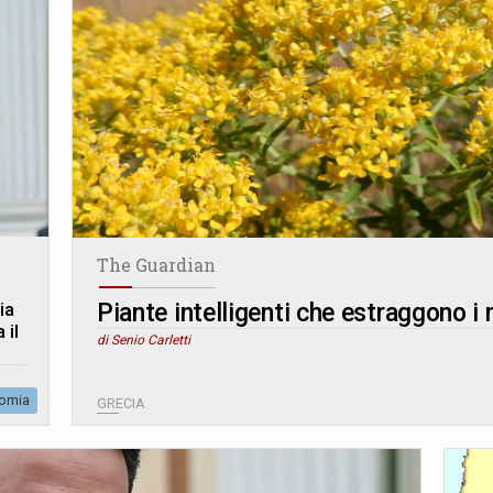
The Guardian
Piante intelligenti che estraggono i 
ia
 il
di Senio Carletti
omia
GRECIA