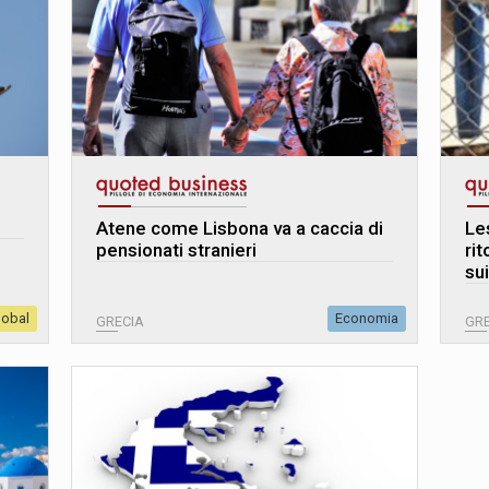
Atene come Lisbona va a caccia di
Le
pensionati stranieri
rit
su
lobal
Economia
GRECIA
GRE