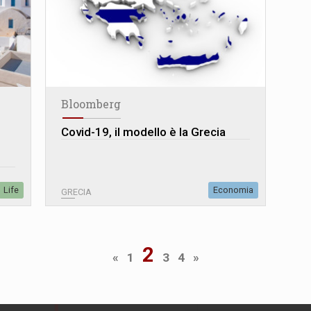
Bloomberg
Covid-19, il modello è la Grecia
Life
Economia
GRECIA
2
«
1
3
4
»