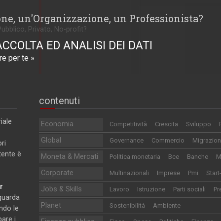
one, un'Organizzazione, un Professionista?
Pubblico, Privato, No-profit?
ACCOLTA ED ANALISI DEI DATI
e per te »
contenuti
iale
Economia
Competitività
Crescita
Sviluppo
Global
Governance
Commercio
Migrazion
ri
utente è
Moneta & Mercati
Politica monetaria
Bce
Banche
M
Corporate
Multinazionali
Imprese
Pmi
Start
r
Jobs & Skills
Lavoro
Istruzione
Parti sociali
Pr
iguarda
Planet
Sostenibilità
Ambiente
ndo le
pare i