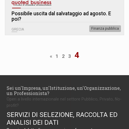
Possibile uscita dal salvataggio ad agosto. E
poi?
Finanza pubblica
GRECIA
4
«
1
2
3
Sei un'Impresa, un'Istituzione, un'Organizzazione,
un Professionista?
Operi a livello internazionale nel settore Pubblico, Privato, No-
profit?
SERVIZI DI SELEZIONE, RACCOLTA ED
ANALISI DEI DATI