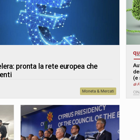
Aut
elera: pronta la rete europea che
des
enti
(e
di 
Moneta & Mercati
CIN