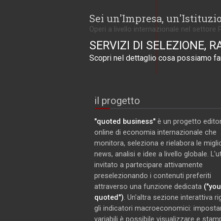
Sei un'Impresa, un'Istituzi
Operi a livello internazionale nel settore 
SERVIZI DI SELEZIONE, R
Scopri nel dettaglio cosa possiamo far
il progetto
"quoted business"
è un progetto editor
online di economia internazionale che
monitora, seleziona e rielabora le miglio
news, analisi e idee a livello globale. L'
invitato a partecipare attivamente
preselezionando i contenuti preferiti
attraverso una funzione dedicata
("you
quoted")
. Un'altra sezione interattiva r
gli indicatori macroeconomici: imposta
variabili è possibile visualizzare e stam