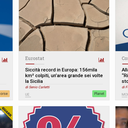
Eurostat
Co
Siccità record in Europa: 156mila
Al
km² colpiti, un’area grande sei volte
“Ri
la Sicilia
sto
di Senio Carletti
di 
sorse
Planet
UE
MO