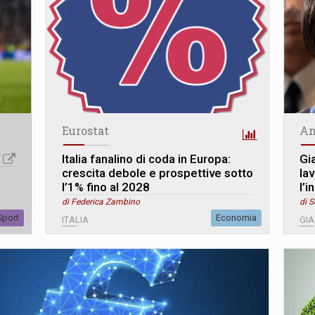
Eurostat
An
Italia fanalino di coda in Europa:
Gi
crescita debole e prospettive sotto
la
l’1% fino al 2028
l’i
di Federica Zambino
di S
Sport
Economia
ITALIA
GI