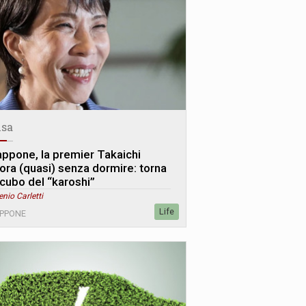
sa
appone, la premier Takaichi
vora (quasi) senza dormire: torna
ncubo del “karoshi”
enio Carletti
Life
APPONE