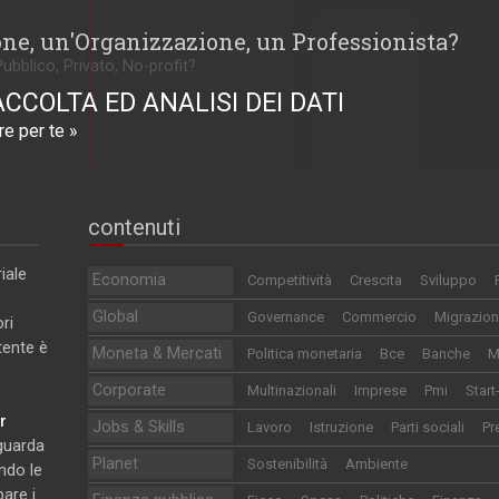
one, un'Organizzazione, un Professionista?
Pubblico, Privato, No-profit?
ACCOLTA ED ANALISI DEI DATI
e per te »
contenuti
iale
Economia
Competitività
Crescita
Sviluppo
Global
Governance
Commercio
Migrazion
ri
utente è
Moneta & Mercati
Politica monetaria
Bce
Banche
M
Corporate
Multinazionali
Imprese
Pmi
Start
r
Jobs & Skills
Lavoro
Istruzione
Parti sociali
Pr
iguarda
Planet
Sostenibilità
Ambiente
ndo le
pare i