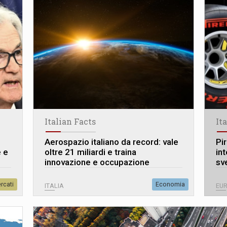
Italian Facts
It
Aerospazio italiano da record: vale
Pir
e e
oltre 21 miliardi e traina
int
innovazione e occupazione
sv
rcati
Economia
ITALIA
EU