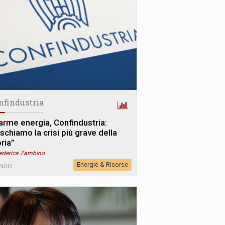
nfindustria
larme energia, Confindustria:
schiamo la crisi più grave della
ria”
Federica Zambino
Energie & Risorse
NDO