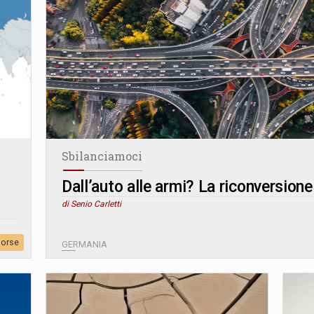
Sbilanciamoci
Dall’auto alle armi? La riconversione
di Senio Carletti
sorse
GERMANIA