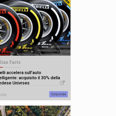
alian Facts
elli accelera sull’auto
elligente: acquisito il 30% della
edese Univrses
Corporate
ROPA