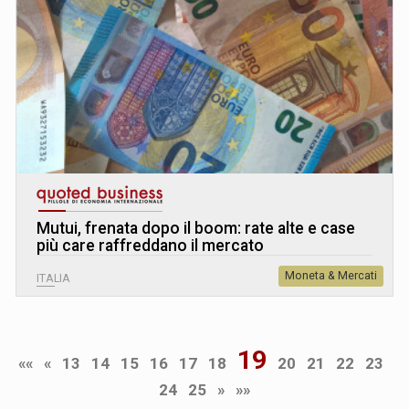
Mutui, frenata dopo il boom: rate alte e case
più care raffreddano il mercato
Moneta & Mercati
ITALIA
19
««
«
13
14
15
16
17
18
20
21
22
23
24
25
»
»»