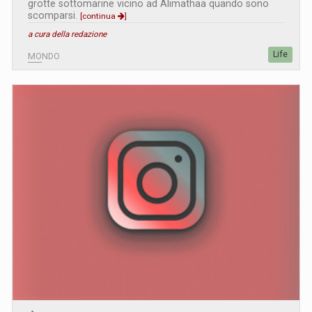
grotte sottomarine vicino ad Alimathaa quando sono
scomparsi.
[continua
]
a cura della redazione
Life
MONDO