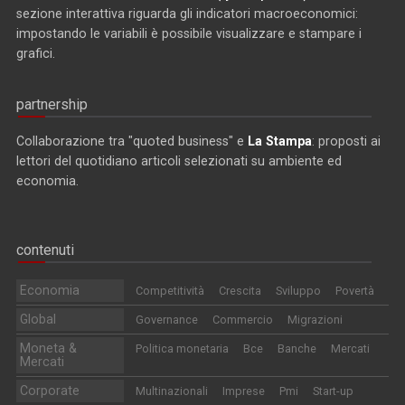
sezione interattiva riguarda gli indicatori macroeconomici:
impostando le variabili è possibile visualizzare e stampare i
grafici.
partnership
Collaborazione tra "quoted business" e
La Stampa
: proposti ai
lettori del quotidiano articoli selezionati su ambiente ed
economia.
contenuti
Economia
Competitività
Crescita
Sviluppo
Povertà
Global
Governance
Commercio
Migrazioni
Moneta &
Politica monetaria
Bce
Banche
Mercati
Mercati
Corporate
Multinazionali
Imprese
Pmi
Start-up