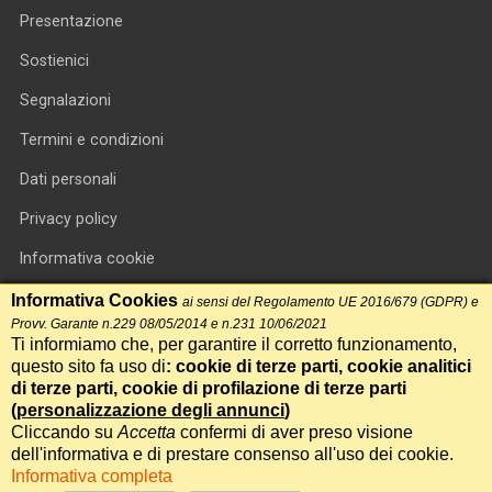
Presentazione
Sostienici
Segnalazioni
Termini e condizioni
Dati personali
Privacy policy
Informativa cookie
RSS feed
Informativa Cookies
ai sensi del Regolamento UE 2016/679 (GDPR) e
Provv. Garante n.229 08/05/2014 e n.231 10/06/2021
RSS Top News
Ti informiamo che, per garantire il corretto funzionamento,
questo sito fa uso di
: cookie di terze parti, cookie analitici
Contatti
di terze parti, cookie di profilazione di terze parti
(
personalizzazione degli annunci
)
Cliccando su
Accetta
confermi di aver preso visione
International Communication S.r.l. • P.IVA 14478081004 • Testata
dell'informativa e di prestare consenso all'uso dei cookie.
giornalistica n.191, reg. Tribunale di Roma del 14/12/2017
Informativa completa