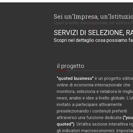
Sei un'Impresa, un'Istituzi
Operi a livello internazionale nel settore 
SERVIZI DI SELEZIONE, R
Scopri nel dettaglio cosa possiamo far
il progetto
"quoted business"
è un progetto editor
online di economia internazionale che
monitora, seleziona e rielabora le miglio
news, analisi e idee a livello globale. L'
invitato a partecipare attivamente
preselezionando i contenuti preferiti
attraverso una funzione dedicata
("you
quoted")
. Un'altra sezione interattiva r
gli indicatori macroeconomici: imposta