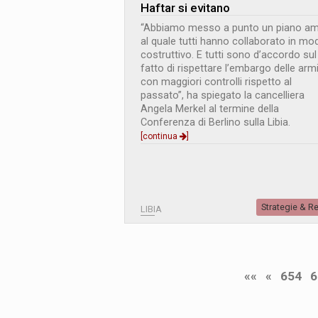
Haftar si evitano
“Abbiamo messo a punto un piano am
al quale tutti hanno collaborato in mo
costruttivo. E tutti sono d’accordo sul
fatto di rispettare l’embargo delle arm
con maggiori controlli rispetto al
passato”, ha spiegato la cancelliera
Angela Merkel al termine della
Conferenza di Berlino sulla Libia.
[continua
]
Strategie & R
LIBIA
««
«
654
6