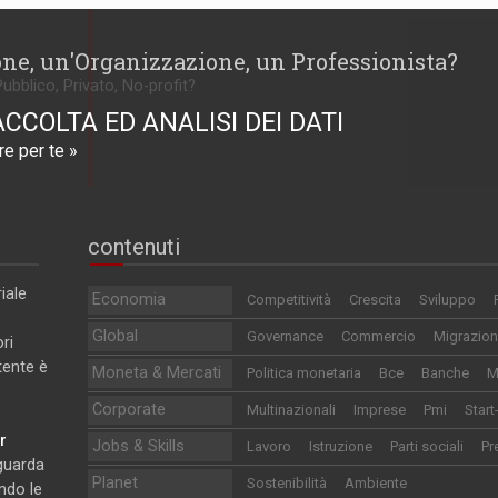
one, un'Organizzazione, un Professionista?
Pubblico, Privato, No-profit?
ACCOLTA ED ANALISI DEI DATI
e per te »
contenuti
iale
Economia
Competitività
Crescita
Sviluppo
Global
Governance
Commercio
Migrazion
ri
utente è
Moneta & Mercati
Politica monetaria
Bce
Banche
M
Corporate
Multinazionali
Imprese
Pmi
Start
r
Jobs & Skills
Lavoro
Istruzione
Parti sociali
Pr
iguarda
Planet
Sostenibilità
Ambiente
ndo le