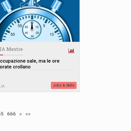
IA Mestre
occupazione sale, ma le ore
vorate crollano
Jobs & Skills
LIA
65
666
»
»»