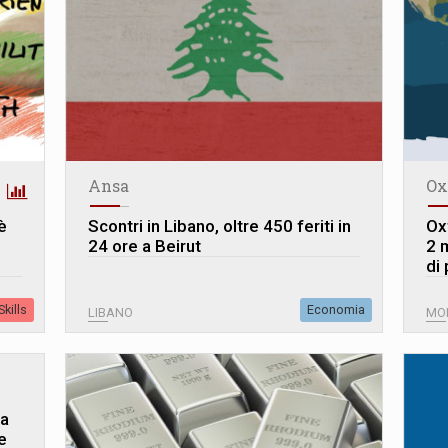
Ansa
Ox
 è
Scontri in Libano, oltre 450 feriti in
Ox
24 ore a Beirut
2 m
di
kills
Economia
LIBANO
MO
ua
e