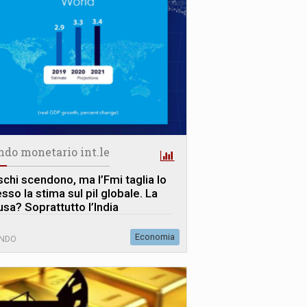
ndo monetario int.le
ischi scendono, ma l’Fmi taglia lo
sso la stima sul pil globale. La
usa? Soprattutto l’India
Economia
NDO