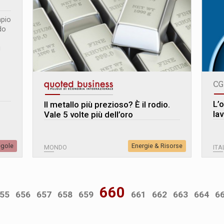
pio
do
i
CG
L’
Il metallo più prezioso? È il rodio.
la
Vale 5 volte più dell’oro
egole
Energie & Risorse
MONDO
ITA
660
55
656
657
658
659
661
662
663
664
6