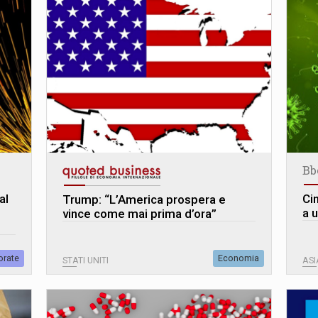
Bb
al
Cin
Trump: “L’America prospera e
%
a 
vince come mai prima d’ora”
orate
Economia
STATI UNITI
ASI