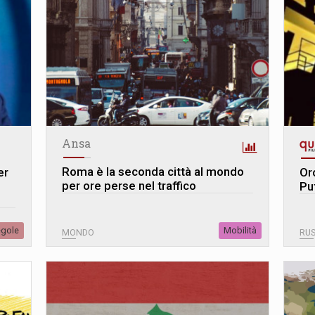
Ansa
Roma è la seconda città al mondo
er
Oro
per ore perse nel traffico
Pu
egole
Mobilità
MONDO
RUS