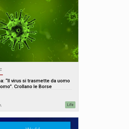
c
a: “Il virus si trasmette da uomo
uomo”. Crollano le Borse
Life
A