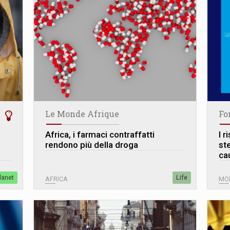
Le Monde Afrique
Fo
Africa, i farmaci contraffatti
I r
rendono più della droga
ste
ca
lanet
Life
AFRICA
MO