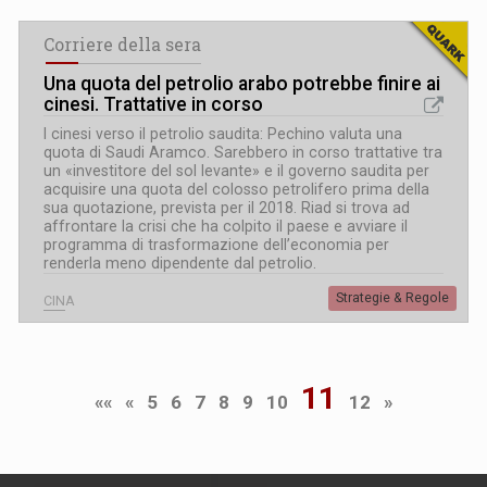
Corriere della sera
Una quota del petrolio arabo potrebbe finire ai
cinesi. Trattative in corso
I cinesi verso il petrolio saudita: Pechino valuta una
quota di Saudi Aramco. Sarebbero in corso trattative tra
un «investitore del sol levante» e il governo saudita per
acquisire una quota del colosso petrolifero prima della
sua quotazione, prevista per il 2018. Riad si trova ad
affrontare la crisi che ha colpito il paese e avviare il
programma di trasformazione dell’economia per
renderla meno dipendente dal petrolio.
Strategie & Regole
CINA
11
««
«
5
6
7
8
9
10
12
»