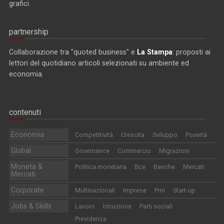
grafici.
partnership
Collaborazione tra "quoted business" e
La Stampa
: proposti ai
lettori del quotidiano articoli selezionati su ambiente ed
economia.
contenuti
Economia
Competitività
Crescita
Sviluppo
Povertà
Global
Governance
Commercio
Migrazioni
Moneta &
Politica monetaria
Bce
Banche
Mercati
Mercati
Corporate
Multinazionali
Imprese
Pmi
Start-up
Jobs & Skills
Lavoro
Istruzione
Parti sociali
Previdenza