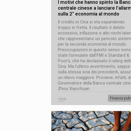
I motivi che hanno spinto la Banc
centrale cinese a lanciare l’allar
sulla 2° economia al mondo
Il credito in Cina si sta espandendo
troppo in fretta. Il risultato è debito
eccessivo, inflazione e altri rischi laten
che rappresentano un pericolo sistem
per la seconda economia al mondo.
Preoccupazioni in questo senso sono
state formulate dall’FMI e Standard &
Poor's, che ha declassato il rating dell
Cina. Ma l’ultimo avvertimento, seppur
sulla stessa scia dei precedenti, ass
un rilievo maggiore. Proviene, infatti, d
Governatore della Banca centrale cine
Zhou Xiaochuan.
Finanza pub
CINA