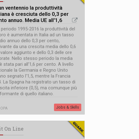
un ventennio la produttività
liana è cresciuta dello 0,3 per
nto annuo. Media UE all'1,6
 periodo 1995-2016 la produttività del
oro è aumentata in Italia ad un tasso
io annuo dello 0,3 per cento,
ivante da una crescita media dello 0,6
 valore aggiunto e dello 0,3 delle ore
orate. Nello stesso periodo la media
è stata pari all’1,6 per cento. A livello
ionale la Germania e Regno Unito
no segnato l’1,5, mentre la Francia
,4. La Spagna ha registrato un tasso di
scita inferiore (0,5), ma comunque più
formante di quello italiano.
Jobs & Skills
ROPA
it On Line