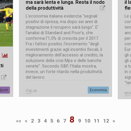
ma sarà lenta e lunga. Resta il nodo
il 
della produttività
fle
L'economia italiana evidenzia "segnali
Le 
positivi di ripresa, ma dopo sei anni di
con
stagnazione il recupero sarà lungo". E'
tem
l'analisi di Standard and Poor's, che
anc
conferma l'1,5% di crescita per il 2017.
per
Fra i fattori positivi, l'incremento "degli
com
investimenti grazie agli incentivi fiscali, il
Eur
miglioramento dell'accesso al credito, la
gli
soluzione della crisi Mps e delle banche
gli
ti
venete". Secondo S&P, l'Italia mostra,
a t
invece, un forte ritardo nella produttività
in 
del lavoro.
sig
"te
Sport
Economia
ITALIA
MO
8
««
«
2
3
4
5
6
7
9
10
11
12
»