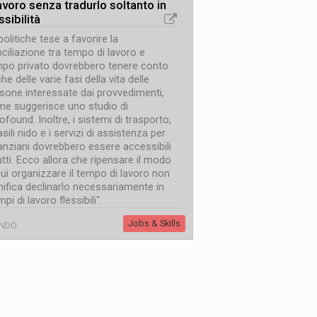
lavoro senza tradurlo soltanto in
ssibilità
politiche tese a favorire la
ciliazione tra tempo di lavoro e
po privato dovrebbero tenere conto
he delle varie fasi della vita delle
sone interessate dai provvedimenti,
e suggerisce uno studio di
ofound. Inoltre, i sistemi di trasporto,
 asili nido e i servizi di assistenza per
 anziani dovrebbero essere accessibili
utti. Ecco allora che ripensare il modo
cui organizzare il tempo di lavoro non
nifica declinarlo necessariamente in
mpi di lavoro flessibili".
Jobs & Skills
NDO