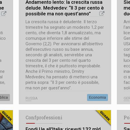
a
Andamento lento: la crescita russa
Si
me
delude. Medvedev: “Il 3 per cento è
me
possibile ma non quest’anno”
due
La crescita russa è deludente. Il terzo
Arr
trimestre ha segnato un modesto 1,2 per
l'a
ti
cento, che diventa 1,8 annualizzato, ma
lic
ico
comunque inferiore alle stime del
Ger
Governo (2,2). Per avvicinarsi all’obiettivo
USA
dell’esecutivo russo su base annua,
com
secondo gli analisti, servirebbe una
tag
a
crescita del 3 per cento nel quarto
luc
trimestre, il che è piuttosto improbabile.
eco
ume
Anche il Primo ministro, Dmitry
ina
al
Medvedev, ha pensato di metterci una
ci 
se,
pietra sopra: “Il 3 per cento è possibile,
fac
ma non per quest’anno”.
sol
blica
Economia
RUSSIA
GE
Confprofessioni
Po
Fondi Ue all'Italia: ricevuti 132 mld
San