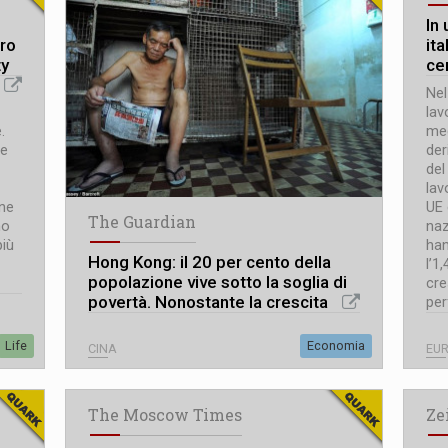
In 
uro
ita
ty
ce
Nel
lav
.
med
le
der
del
lav
one
UE 
The Guardian
no
naz
più
han
Hong Kong: il 20 per cento della
l’1
popolazione vive sotto la soglia di
cre
povertà. Nonostante la crescita
per
Life
Economia
CINA
EU
The Moscow Times
Ze