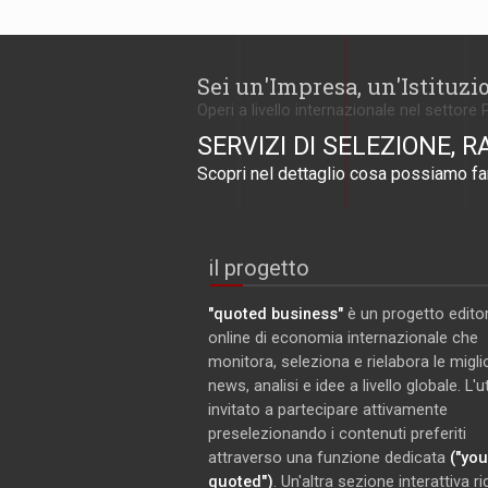
Sei un'Impresa, un'Istituzi
Operi a livello internazionale nel settore 
SERVIZI DI SELEZIONE, R
Scopri nel dettaglio cosa possiamo far
il progetto
"quoted business"
è un progetto editor
online di economia internazionale che
monitora, seleziona e rielabora le miglio
news, analisi e idee a livello globale. L'
invitato a partecipare attivamente
preselezionando i contenuti preferiti
attraverso una funzione dedicata
("you
quoted")
. Un'altra sezione interattiva r