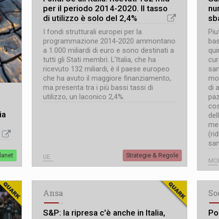
per il periodo 2014-2020. Il tasso
nu
di utilizzo è solo del 2,4%
sba
I fondi strutturali europei per la
Piu
programmazione 2014-2020 ammontano
bas
a 1.000 miliardi di euro e sono destinati a
qui
tutti gli Stati membri. L'Italia, che ha
cur
ricevuto 132 miliardi, è il paese europeo
san
che ha avuto il maggiore finanziamento,
mod
ma presenta tra i più bassi tassi di
di 
utilizzo, un laconico 2,4%.
paz
cos
ia
del
med
(ri
san
lanet
Strategie & Regole
UE
MO
Ansa
So
S&P: la ripresa c'è anche in Italia,
Pol