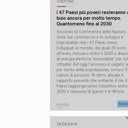
Unctad
I 47 Paesi più poveri resteranno 
buio ancora per molto tempo.
Quantomeno fino al 2030
Secondo la Conferenza delle Nazioni
Unite sul commercio e lo sviluppo è
improbabile che i 47 Paesi meno
sviluppati al mondo, dei quali 33 sono
africani, riescano entro il 2030 a dispo
di energia elettrica "sostenibile" per tutt
cittadini. Ad oggi l'accesso è negato a
per cento della popolazione, ovvero 5
milioni di persone. Al ritmo attuale il
rapporto prevede che soltanto 4 dei 4
Paesi raggiungeranno l'obiettivo entro 
2030 e nessuno di questi è in Africa.
Econ
MONDO
inGenere