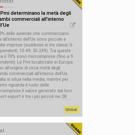
rostat
 Pmi determinano la metà degli
ambi commerciali all'interno
ll'Ue
98% delle aziende che commerciano
i all'interno dell'Ue sono piccole e
ie imprese (suddivise in tre classi: 0-
ipendenti; 10-49; 50-249). Tra queste
ca il 70% sono microimprese (fino a 9
endenti). Le Pmi localizzate in Europa
o all'origine di circa metà degli
mbi commerciali all'interno dell'Ue.
talia si situa nella media, mentre per
nto riguarda il ruolo delle
roimprese il valore generato dal loro
ort-export è tra i più piccoli nei 28.
Global
tat