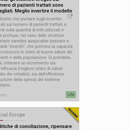
mero di pazienti trattati sono
gliati. Meglio invertire il modello
ttosto che puntare sugli incentivi
ati sul numero di pazienti trattati, e
ndi sulla quantità di letti utilizzati e
e profuse, nel caso delle strutture
itarie sarebbe auspicabile passare a
elli "invertiti", che premino la capacità
accrescere lo stato di buona salute dei
ienti e della popolazione. Si potrebbe,
ì, ottenere un incremento sia
l'efficacia (migliore stato di salute
io dei cittadini), sia dell'efficienza
duzione della spesa) del sistema
itario.
Life
NDO
cial Europe
itiche di conciliazione, ripensare