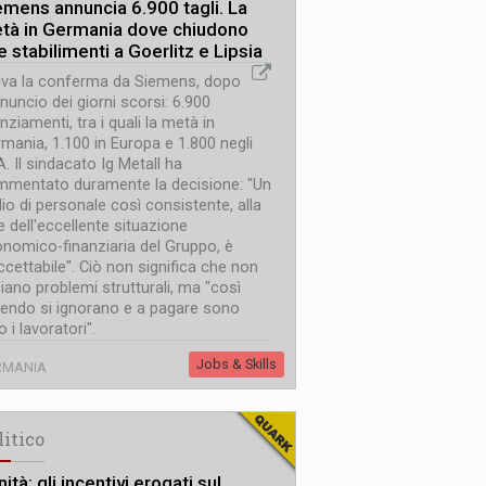
emens annuncia 6.900 tagli. La
tà in Germania dove chiudono
 stabilimenti a Goerlitz e Lipsia
iva la conferma da Siemens, dopo
nnuncio dei giorni scorsi: 6.900
enziamenti, tra i quali la metà in
mania, 1.100 in Europa e 1.800 negli
. Il sindacato Ig Metall ha
mentato duramente la decisione: "Un
lio di personale così consistente, alla
e dell'eccellente situazione
nomico-finanziaria del Gruppo, è
ccettabile". Ciò non significa che non
siano problemi strutturali, ma "così
endo si ignorano e a pagare sono
o i lavoratori".
Jobs & Skills
RMANIA
litico
ità: gli incentivi erogati sul