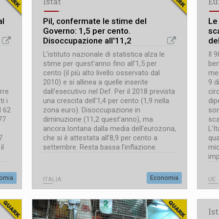
Istat
Eu
al
Pil, confermate le stime del
Le
Governo: 1,5 per cento.
sc
Disoccupazione all'11,2
de
L'istituto nazionale di statistica alza le
Il 
stime per quest'anno fino all’1,5 per
ben
cento (il più alto livello osservato dal
med
2010) e si allinea a quelle inserite
9 d
rre
dall'esecutivo nel Def. Per il 2018 prevista
cir
i i
una crescita dell'1,4 per cento (1,9 nella
dip
l 62
zona euro). Disoccupazione in
son
77
diminuzione (11,2 quest’anno), ma
sca
ancora lontana dalla media dell'eurozona,
L'I
7
che si è attestata all’8,9 per cento a
qua
il
settembre. Resta bassa l’inflazione.
mic
imp
omia
Economia
ITALIA
UE
Is