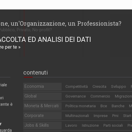
one, un'Organizzazione, un Professionista?
Pubblico, Privato, No-profit?
ACCOLTA ED ANALISI DEI DATI
e per te »
contenuti
iale
Economia
Competitività
Crescita
Sviluppo
Global
Governance
Commercio
Migrazion
ri
utente è
Moneta & Mercati
Politica monetaria
Bce
Banche
M
Corporate
Multinazionali
Imprese
Pmi
Start
r
Jobs & Skills
Lavoro
Istruzione
Parti sociali
Pr
iguarda