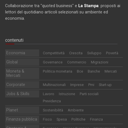
Collaborazione tra "quoted business" e
La Stampa
: proposti ai
lettori del quotidiano articoli selezionati su ambiente ed
economia.
contenuti
Economia
Competitività
Crescita
Sviluppo
Povertà
Global
Governance
Commercio
Migrazioni
Moneta &
Politica monetaria
Bce
Banche
Mercati
Mercati
Corporate
Multinazionali
Imprese
Pmi
Start-up
Jobs & Skills
Lavoro
Istruzione
Parti sociali
Previdenza
Planet
Sostenibilità
Ambiente
Finanza pubblica
Fisco
Spesa
Politiche
Finanza