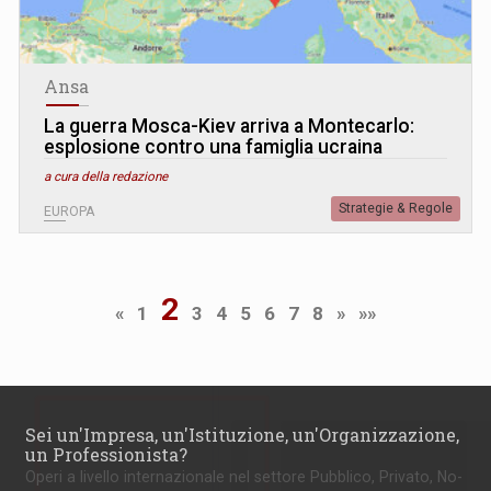
Ansa
La guerra Mosca-Kiev arriva a Montecarlo:
esplosione contro una famiglia ucraina
a cura della redazione
Strategie & Regole
EUROPA
2
«
1
3
4
5
6
7
8
»
»»
Sei un'Impresa, un'Istituzione, un'Organizzazione,
un Professionista?
Operi a livello internazionale nel settore Pubblico, Privato, No-