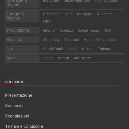
Strategie &
Eurozona
Unione Europea
Internazionale
Regole
Energie &
Rinnovabili
Gas
Idrogeno
Alluminio
Risorse
Litio
Innovazione
Internet
Scienza
Social media
R&S
Mobilità
Smart-city
Trasporti
Auto
Bikenomics
Life
Food&Drink
Sanità
Cultura
Turismo
Sport
Calcio
Motori
Altri sport
chi siamo
Presentazione
Sostienici
Segnalazioni
Termini e condizioni