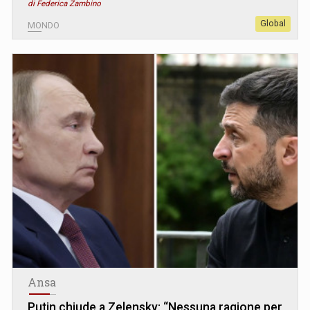
di Federica Zambino
Global
MONDO
Ansa
Putin chiude a Zelensky: “Nessuna ragione per