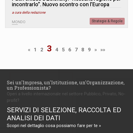
incontrarlo”. Nuovo scontro con l’Europa
a cura della redazione
Strategie & Regole
MONDO
3
«
1
2
4
5
6
7
8
9
»
»»
Sei un'Impresa, un'Istituzione, un'Organizzazione,
un Professionista?
Operi a livello internazionale nel settore Pubblico, Privato, No-
profit?
SERVIZI DI SELEZIONE, RACCOLTA ED
ANALISI DEI DATI
Scopri nel dettaglio cosa possiamo fare per te »