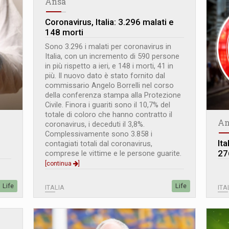
Ansa
Coronavirus, Italia: 3.296 malati e
148 morti
Sono 3.296 i malati per coronavirus in
Italia, con un incremento di 590 persone
in più rispetto a ieri, e 148 i morti, 41 in
più. Il nuovo dato è stato fornito dal
commissario Angelo Borrelli nel corso
della conferenza stampa alla Protezione
Civile. Finora i guariti sono il 10,7% del
totale di coloro che hanno contratto il
An
coronavirus, i deceduti il 3,8%.
Complessivamente sono 3.858 i
Ita
contagiati totali dal coronavirus,
27
comprese le vittime e le persone guarite.
[continua
]
Life
Life
ITALIA
ITA