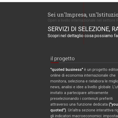
Sei un'Impresa, un'Istituzi
Operi a livello internazionale nel settore 
SERVIZI DI SELEZIONE, R
Scopri nel dettaglio cosa possiamo far
il progetto
"quoted business"
è un progetto editor
online di economia internazionale che
monitora, seleziona e rielabora le miglio
news, analisi e idee a livello globale. L'
invitato a partecipare attivamente
preselezionando i contenuti preferiti
attraverso una funzione dedicata
("you
quoted")
. Un'altra sezione interattiva r
gli indicatori macroeconomici: imposta