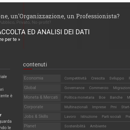
one, un'Organizzazione, un Professionista?
Pubblico, Privato, No-profit?
ACCOLTA ED ANALISI DEI DATI
e per te »
contenuti
iale
Economia
Competitività
Crescita
Sviluppo
Global
Governance
Commercio
Migrazion
ri
utente è
Moneta & Mercati
Politica monetaria
Bce
Banche
M
Corporate
Multinazionali
Imprese
Pmi
Start
r
Jobs & Skills
Lavoro
Istruzione
Parti sociali
Pr
iguarda
Planet
Sostenibilità
Ambiente
ndo le