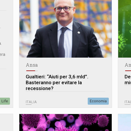
.
.
e
era
Ansa
An
Gualtieri: “Aiuti per 3,6 mld”.
De
Basteranno per evitare la
mi
recessione?
Life
Economia
ITALIA
ITA