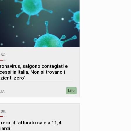
sa
ronavirus, salgono contagiati e
essi in Italia. Non si trovano i
zienti zero’
Life
LIA
sa
rero: il fatturato sale a 11,4
iardi