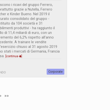
scono i ricavi del gruppo Ferrero,
rattutto grazie a Nutella, Ferrero
her e Kinder Bueno. Nel 2019 il
turato consolidato del gruppo -
tituito da 104 società e 31
bilimenti produttivi - ha raggiunto il
ello di 11,4 miliardi di euro, con un
remento del 6,2% rispetto all’anno
cedente. A trainare le vendite
l’esercizio chiuso al 31 agosto 2019
o stati i mercati di Germania, Francia
sa.
[continua
]
Corporate
NDO
»
»»