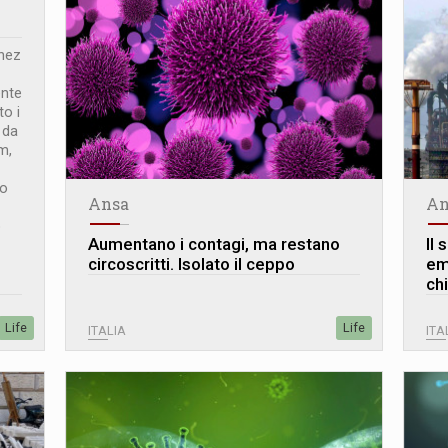
anez
ente
to i
 da
m,
to
Ansa
An
o
Aumentano i contagi, ma restano
Il 
circoscritti. Isolato il ceppo
em
ch
Life
Life
ITALIA
ITA