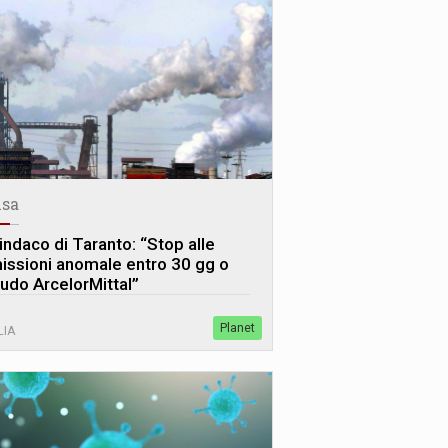
sa
sindaco di Taranto: “Stop alle
issioni anomale entro 30 gg o
iudo ArcelorMittal”
Planet
LIA