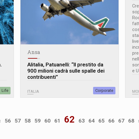
Cre
sop
Roc
fat
cos
sta
liv
inc
Ansa
pre
nel
.
Alitalia, Patuanelli: “Il prestito da
son
900 milioni cadrà sulle spalle dei
e U
contribuenti”
Life
Corporate
ITALIA
MO
62
«
56
57
58
59
60
61
63
64
65
66
67
68