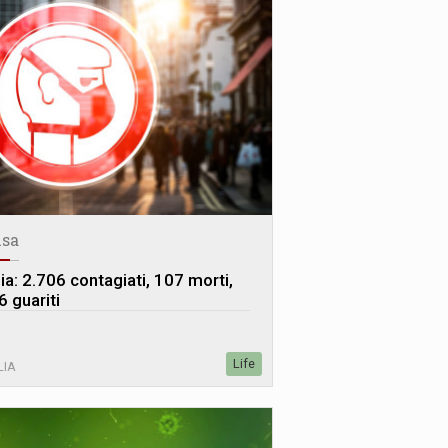
sa
lia: 2.706 contagiati, 107 morti,
6 guariti
Life
LIA