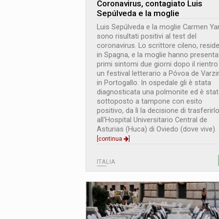
Coronavirus, contagiato Luis
Sepúlveda e la moglie
Luis Sepúlveda e la moglie Carmen Y
sono risultati positivi al test del
coronavirus. Lo scrittore cileno, resid
in Spagna, e la moglie hanno presenta
primi sintomi due giorni dopo il rientro
un festival letterario a Póvoa de Varzi
in Portogallo. In ospedale gli è stata
diagnosticata una polmonite ed è sta
sottoposto a tampone con esito
positivo, da lì la decisione di trasferirl
all'Hospital Universitario Central de
Asturias (Huca) di Oviedo (dove vive).
[continua
]
ITALIA