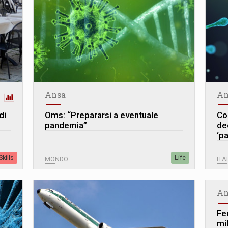
Ansa
An
di
Oms: “Prepararsi a eventuale
Co
pandemia”
dec
‘pa
kills
Life
MONDO
ITA
An
Fer
mil