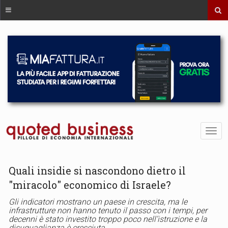
Quali insidie si nascondono dietro il
"miracolo" economico di Israele?
Gli indicatori mostrano un paese in crescita, ma le
infrastrutture non hanno tenuto il passo con i tempi, per
decenni è stato investito troppo poco nell’istruzione e la
disuguaglianza è cresciuta