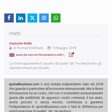
FONTE
Deutsche Welle
di Thomas Kohlmann
15 Maggio, 2018
www.dw.com/en/the-problems-with-israels-economic-miracle/a-43775723
La fonte rappresenta lo spunto dal quale "qb" ha selezionato gli
elementi ritenuti più rilevanti.
quotedbusiness.com
è una testata indipendente nata nel 2018
che guarda in particolare all'economia internazionale. Ma la libera
informazione ha un costo, che non è sostenibile esclusivamente
grazie alla pubblicità. Se apprezzi i nostri contenuti, il tuo aiuto,
anche piccolo e senza vincolo, contribuirà a garantire
l'indipendenza di quotedbusiness.com e farà la differenza per
un'informazione di qualità. 'qb' sei anche tu.