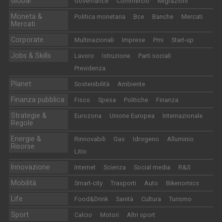
Global
Governance
Commercio
Migrazioni
Moneta &
Politica monetaria
Bce
Banche
Mercati
Mercati
Corporate
Multinazionali
Imprese
Pmi
Start-up
Jobs & Skills
Lavoro
Istruzione
Parti sociali
Previdenza
Planet
Sostenibilità
Ambiente
Finanza pubblica
Fisco
Spesa
Politiche
Finanza
Strategie &
Eurozona
Unione Europea
Internazionale
Regole
Energie &
Rinnovabili
Gas
Idrogeno
Alluminio
Risorse
Litio
Innovazione
Internet
Scienza
Social media
R&S
Mobilità
Smart-city
Trasporti
Auto
Bikenomics
Life
Food&Drink
Sanità
Cultura
Turismo
Sport
Calcio
Motori
Altri sport