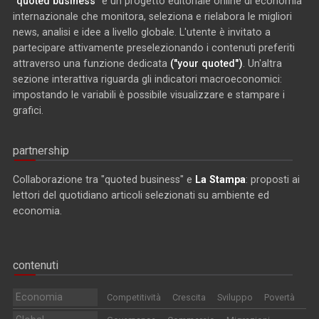
"quoted business"
è un progetto editoriale online di economia
internazionale che monitora, seleziona e rielabora le migliori
news, analisi e idee a livello globale. L'utente è invitato a
partecipare attivamente preselezionando i contenuti preferiti
attraverso una funzione dedicata
("your quoted")
. Un'altra
sezione interattiva riguarda gli indicatori macroeconomici:
impostando le variabili è possibile visualizzare e stampare i
grafici.
partnership
Collaborazione tra "quoted business" e
La Stampa
: proposti ai
lettori del quotidiano articoli selezionati su ambiente ed
economia.
contenuti
Economia
Competitività
Crescita
Sviluppo
Povertà