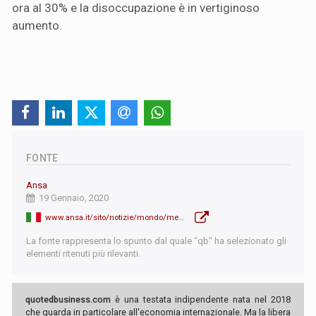
ora al 30% e la disoccupazione è in vertiginoso
aumento.
FONTE
Ansa
19 Gennaio, 2020
www.ansa.it/sito/notizie/mondo/mediooriente/2020/01/18/in-libano-attivato-lesercito-contro-le-proteste_1a9889ec-97c1-4889-8226-ef89f85d6c1a.html
La fonte rappresenta lo spunto dal quale "qb" ha selezionato gli
elementi ritenuti più rilevanti.
quotedbusiness.com
è una testata indipendente nata nel 2018
che guarda in particolare all'economia internazionale. Ma la libera