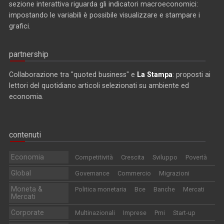
sezione interattiva riguarda gli indicatori macroeconomici:
impostando le variabili è possibile visualizzare e stampare i
grafici.
partnership
Collaborazione tra "quoted business" e
La Stampa
: proposti ai
lettori del quotidiano articoli selezionati su ambiente ed
economia.
contenuti
Economia
Competitività
Crescita
Sviluppo
Povertà
Global
Governance
Commercio
Migrazioni
Moneta &
Politica monetaria
Bce
Banche
Mercati
Mercati
Corporate
Multinazionali
Imprese
Pmi
Start-up