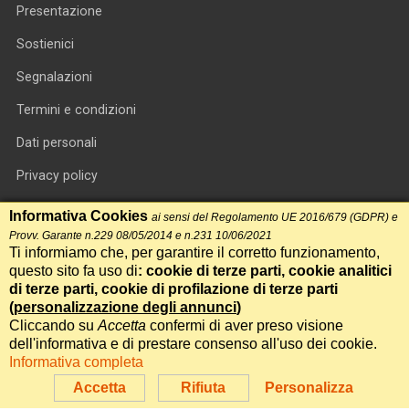
Presentazione
Sostienici
Segnalazioni
Termini e condizioni
Dati personali
Privacy policy
Informativa cookie
Informativa Cookies
ai sensi del Regolamento UE 2016/679 (GDPR) e
Provv. Garante n.229 08/05/2014 e n.231 10/06/2021
RSS feed
Ti informiamo che, per garantire il corretto funzionamento,
questo sito fa uso di
: cookie di terze parti, cookie analitici
RSS Top News
di terze parti, cookie di profilazione di terze parti
Contatti
(
personalizzazione degli annunci
)
Cliccando su
Accetta
confermi di aver preso visione
dell'informativa e di prestare consenso all'uso dei cookie.
International Communication S.r.l. • P.IVA 14478081004 • Testata
Informativa completa
giornalistica n.191, reg. Tribunale di Roma del 14/12/2017
Accetta
Rifiuta
Personalizza