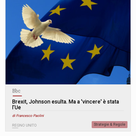
Bbc
Brexit, Johnson esulta. Ma a 'vincere' è stata
l’Ue
di Francesco Paolini
Strategie & Regole
REGNO UNITO