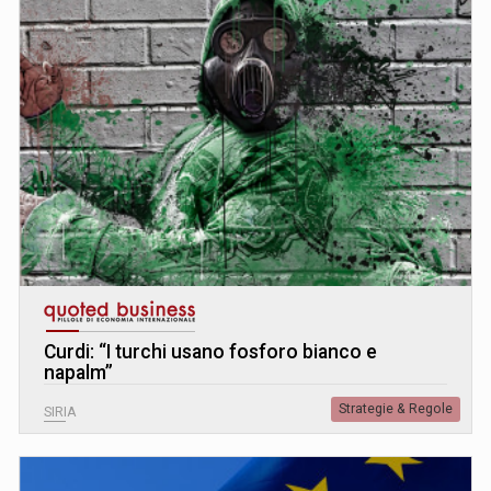
Curdi: “I turchi usano fosforo bianco e
napalm”
Strategie & Regole
SIRIA