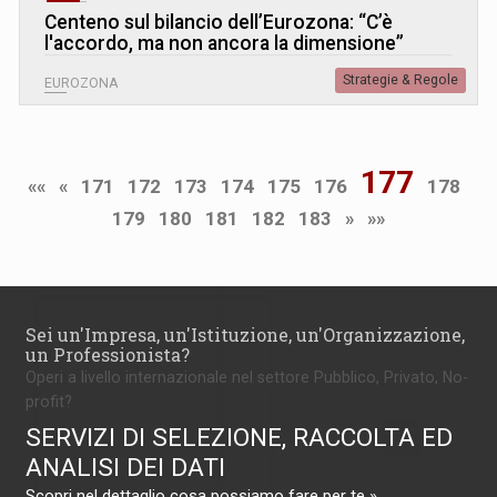
Centeno sul bilancio dell’Eurozona: “C’è
l'accordo, ma non ancora la dimensione”
Strategie & Regole
EUROZONA
177
««
«
171
172
173
174
175
176
178
179
180
181
182
183
»
»»
Sei un'Impresa, un'Istituzione, un'Organizzazione,
un Professionista?
Operi a livello internazionale nel settore Pubblico, Privato, No-
profit?
SERVIZI DI SELEZIONE, RACCOLTA ED
ANALISI DEI DATI
Scopri nel dettaglio cosa possiamo fare per te »