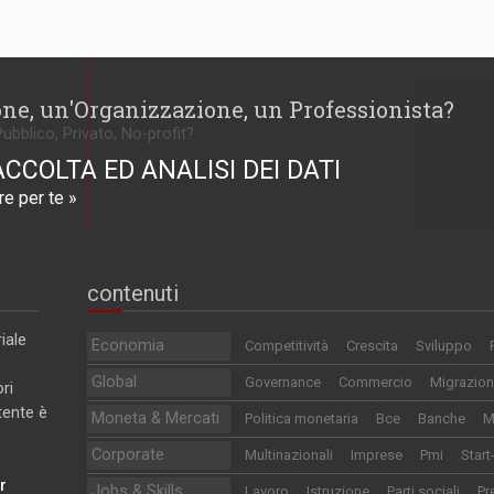
one, un'Organizzazione, un Professionista?
Pubblico, Privato, No-profit?
ACCOLTA ED ANALISI DEI DATI
e per te »
contenuti
iale
Economia
Competitività
Crescita
Sviluppo
Global
Governance
Commercio
Migrazion
ri
utente è
Moneta & Mercati
Politica monetaria
Bce
Banche
M
Corporate
Multinazionali
Imprese
Pmi
Start
r
Jobs & Skills
Lavoro
Istruzione
Parti sociali
Pr