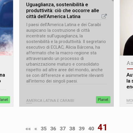
Uguaglianza, sostenibilità e
produttività: ciò che occorre alle
città dell’America Latina
I paesi dell'America Latina e dei Caraibi
auspicano la costruzione di città
incentrate sull'uguaglianza, la
sostenibilità e la produttività. Il segretario
esecutivo di ECLAC, Alicia Bárcena, ha
affermato che la macro-regione sta
attraversando un processo di
An
urbanizzazione maturo e consolidato
rispetto ad altre aree del mondo, anche
una
Au
se con differenze e asimmetrie rilevanti
o
la
all'interno dei singoli paesi.
ene
lanet
Planet
AMERICA LATINA E CARAIBI
MO
41
««
«
35
36
37
38
39
40