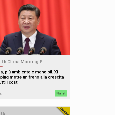
uth China Morning P.
na, più ambiente e meno pil. Xi
nping mette un freno alla crescita
utti i costi
Planet
A
sa