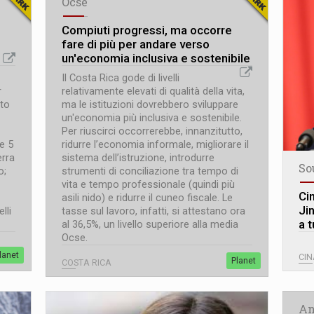
Ocse
Compiuti progressi, ma occorre
fare di più per andare verso
un'economia inclusiva e sostenibile
Il Costa Rica gode di livelli
r
relativamente elevati di qualità della vita,
uto
ma le istituzioni dovrebbero sviluppare
un'economia più inclusiva e sostenibile.
Per riuscirci occorrerebbe, innanzitutto,
 e 5
ridurre l’economia informale, migliorare il
erra
sistema dell’istruzione, introdurre
So
o;
strumenti di conciliazione tra tempo di
vita e tempo professionale (quindi più
Ci
asili nido) e ridurre il cuneo fiscale. Le
Ji
lli
tasse sul lavoro, infatti, si attestano ora
a t
al 36,5%, un livello superiore alla media
Ocse.
lanet
CIN
Planet
COSTA RICA
An