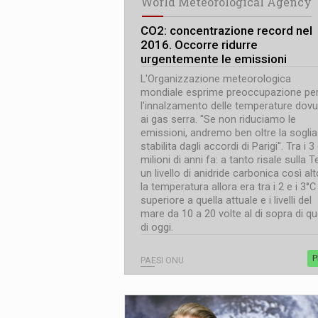
World Meteorological Agency
CO2: concentrazione record nel
2016. Occorre ridurre
urgentemente le emissioni
L'Organizzazione meteorologica
mondiale esprime preoccupazione pe
l'innalzamento delle temperature dov
ai gas serra. ''Se non riduciamo le
emissioni, andremo ben oltre la soglia
stabilita dagli accordi di Parigi''. Tra i 3
milioni di anni fa: a tanto risale sulla T
un livello di anidride carbonica così alt
la temperatura allora era tra i 2 e i 3°C
superiore a quella attuale e i livelli del
mare da 10 a 20 volte al di sopra di que
di oggi.
P
PAESI ONU