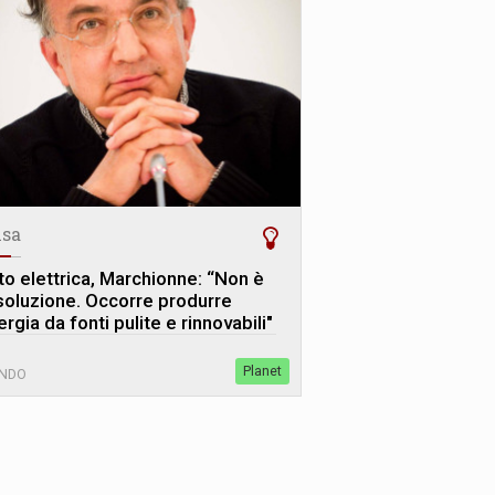
sa
to elettrica, Marchionne: “Non è
 soluzione. Occorre produrre
rgia da fonti pulite e rinnovabili"
Planet
NDO