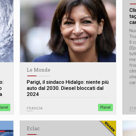
Cl
tag
ca
Nuo
Tru
Il 
(Ep
tut
mes
fro
Le Monde
cli
che
o:
Parigi, il sindaco Hidalgo: niente più
car
o
auto dal 2030. Diesel bloccati dal
a
2024
lanet
Planet
FRANCIA
STA
Eclac