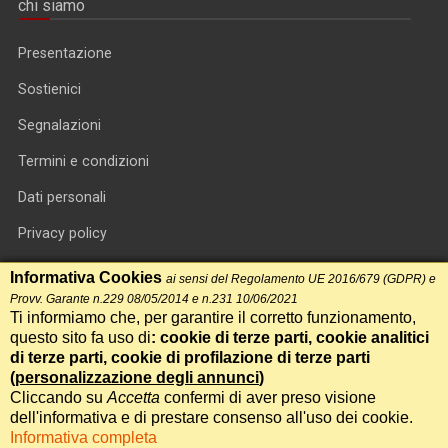
chi siamo
Presentazione
Sostienici
Segnalazioni
Termini e condizioni
Dati personali
Privacy policy
Informativa cookie
Informativa Cookies
ai sensi del Regolamento UE 2016/679 (GDPR) e
Provv. Garante n.229 08/05/2014 e n.231 10/06/2021
RSS feed
Ti informiamo che, per garantire il corretto funzionamento,
questo sito fa uso di
: cookie di terze parti, cookie analitici
RSS Top News
di terze parti, cookie di profilazione di terze parti
Contatti
(
personalizzazione degli annunci
)
Cliccando su
Accetta
confermi di aver preso visione
dell'informativa e di prestare consenso all'uso dei cookie.
International Communication S.r.l. • P.IVA 14478081004 • Testata
Informativa completa