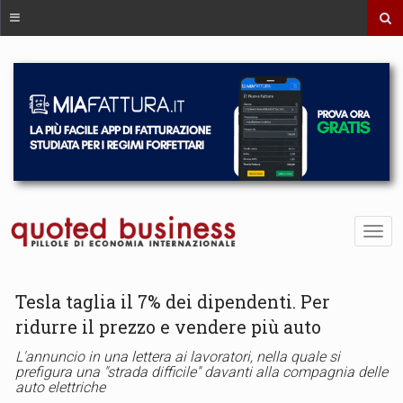
Tesla taglia il 7% dei dipendenti. Per
ridurre il prezzo e vendere più auto
L'annuncio in una lettera ai lavoratori, nella quale si
prefigura una "strada difficile" davanti alla compagnia delle
auto elettriche