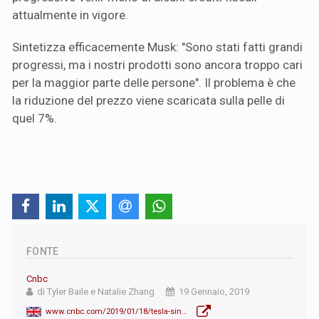
attualmente in vigore.
Sintetizza efficacemente Musk: "Sono stati fatti grandi
progressi, ma i nostri prodotti sono ancora troppo cari
per la maggior parte delle persone". Il problema è che
la riduzione del prezzo viene scaricata sulla pelle di
quel 7%.
FONTE
Cnbc
di Tyler Baile e Natalie Zhang
19 Gennaio, 2019
www.cnbc.com/2019/01/18/tesla-sinks--cutting-its-7percent-workforce-five-experts-weigh-in-what-next-.html