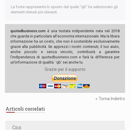
La fonte rappresenta lo spunto dal quale "qb" ha selezionato gli
elementi ritenuti più rilevanti.
quotedbusiness.com
è una testata indipendente nata nel 2018
che guarda in particolare all'economia internazionale. Ma la libera
informazione ha un costo, che non è sostenibile esclusivamente
grazie alla pubblicità. Se apprezzi i nostri contenuti, il tuo aiuto,
anche piccolo e senza vincolo, contribuirà a garantire
l'indipendenza di quotedbusiness.com e farà la differenza per
un'informazione di qualità. 'qb' sei anche tu.
Grazie per il supporto
« Torna Indietro
Articoli correlati
Cnn