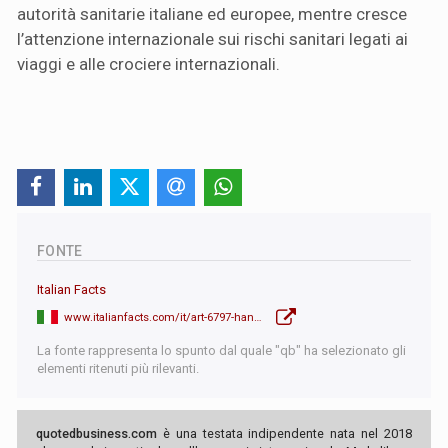
autorità sanitarie italiane ed europee, mentre cresce
l’attenzione internazionale sui rischi sanitari legati ai
viaggi e alle crociere internazionali.
FONTE
Italian Facts
www.italianfacts.com/it/art-6797-hantavirus-massima-allerta-in-italia
La fonte rappresenta lo spunto dal quale "qb" ha selezionato gli
elementi ritenuti più rilevanti.
quotedbusiness.com
è una testata indipendente nata nel 2018