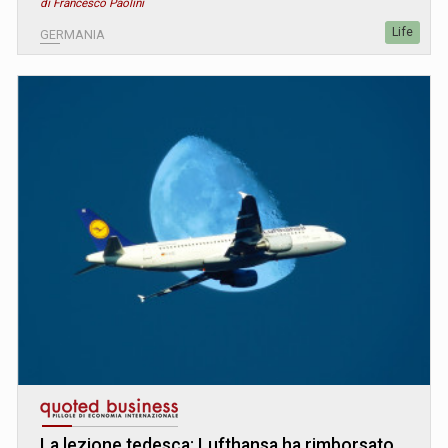
di Francesco Paolini
Life
GERMANIA
La lezione tedesca: Lufthansa ha rimborsato