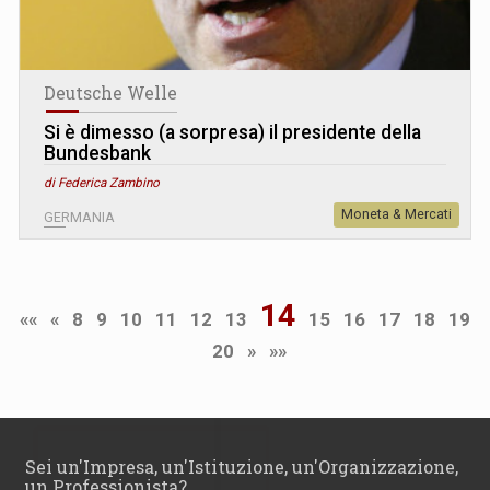
Deutsche Welle
Si è dimesso (a sorpresa) il presidente della
Bundesbank
di Federica Zambino
Moneta & Mercati
GERMANIA
14
««
«
8
9
10
11
12
13
15
16
17
18
19
20
»
»»
Sei un'Impresa, un'Istituzione, un'Organizzazione,
un Professionista?