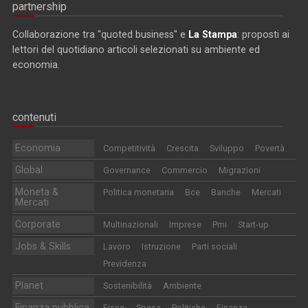
partnership
Collaborazione tra "quoted business" e
La Stampa
: proposti ai
lettori del quotidiano articoli selezionati su ambiente ed
economia.
contenuti
Economia
Competitività
Crescita
Sviluppo
Povertà
Global
Governance
Commercio
Migrazioni
Moneta &
Politica monetaria
Bce
Banche
Mercati
Mercati
Corporate
Multinazionali
Imprese
Pmi
Start-up
Jobs & Skills
Lavoro
Istruzione
Parti sociali
Previdenza
Planet
Sostenibilità
Ambiente
Finanza pubblica
Fisco
Spesa
Politiche
Finanza