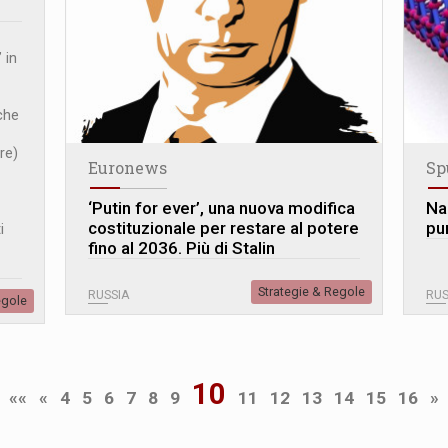
 in
che
re)
Euronews
Sp
‘Putin for ever’, una nuova modifica
Na
costituzionale per restare al potere
pu
i
fino al 2036. Più di Stalin
Strategie & Regole
RUSSIA
RUS
egole
10
««
«
4
5
6
7
8
9
11
12
13
14
15
16
»