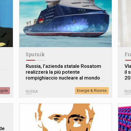
Sputnik
Fr
Russia, l’azienda statale Rosatom
Vla
realizzerà la più potente
il 
rompighiaccio nucleare al mondo
20
egole
Energie & Risorse
RUSSIA
RUS
a
ade