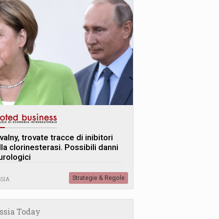
alny, trovate tracce di inibitori
la clorinesterasi. Possibili danni
urologici
Strategie & Regole
SIA
ssia Today