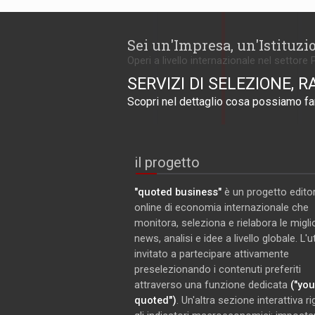
Sei un'Impresa, un'Istituzi
Operi a livello internazionale nel settore 
SERVIZI DI SELEZIONE, R
Scopri nel dettaglio cosa possiamo far
il progetto
"quoted business"
è un progetto editor
online di economia internazionale che
monitora, seleziona e rielabora le miglio
news, analisi e idee a livello globale. L'
invitato a partecipare attivamente
preselezionando i contenuti preferiti
attraverso una funzione dedicata
("you
quoted")
. Un'altra sezione interattiva r