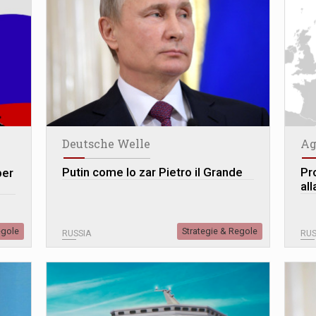
Deutsche Welle
Ag
Putin come lo zar Pietro il Grande
Pr
per
all
egole
Strategie & Regole
RUSSIA
RUS