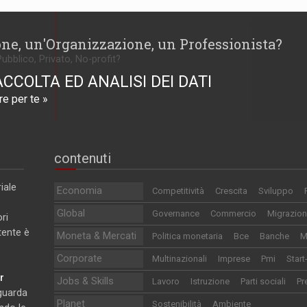
one, un'Organizzazione, un Professionista?
Pubblico, Privato, No-profit?
ACCOLTA ED ANALISI DEI DATI
e per te »
contenuti
iale
Economia
Competitività
Crescita
Sviluppo
Global
Governance
Commercio
Migrazion
ri
utente è
Moneta & Mercati
Politica monetaria
Bce
Banche
M
Corporate
Multinazionali
Imprese
Pmi
Start
r
Jobs & Skills
Lavoro
Istruzione
Parti sociali
Pr
iguarda
Planet
Sostenibilità
Ambiente