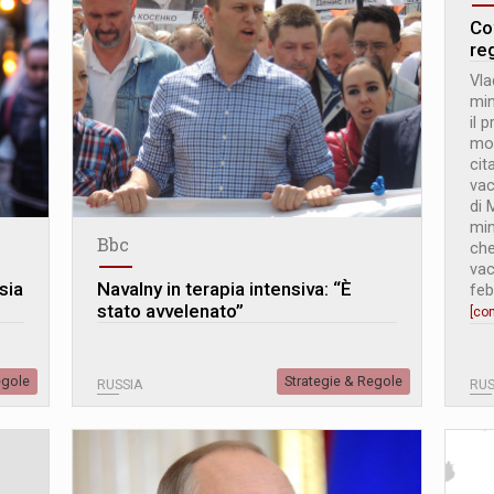
Co
reg
Vla
min
il 
mon
cit
vac
di 
min
Bbc
che
vac
sia
Navalny in terapia intensiva: “È
feb
stato avvelenato”
[co
egole
Strategie & Regole
RUSSIA
RUS