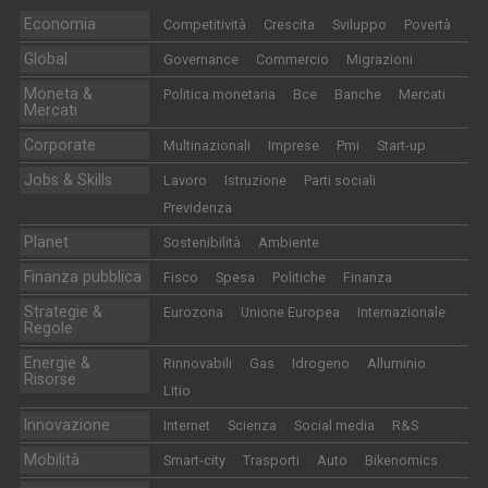
Economia
Competitività
Crescita
Sviluppo
Povertà
Global
Governance
Commercio
Migrazioni
Moneta &
Politica monetaria
Bce
Banche
Mercati
Mercati
Corporate
Multinazionali
Imprese
Pmi
Start-up
Jobs & Skills
Lavoro
Istruzione
Parti sociali
Previdenza
Planet
Sostenibilità
Ambiente
Finanza pubblica
Fisco
Spesa
Politiche
Finanza
Strategie &
Eurozona
Unione Europea
Internazionale
Regole
Energie &
Rinnovabili
Gas
Idrogeno
Alluminio
Risorse
Litio
Innovazione
Internet
Scienza
Social media
R&S
Mobilità
Smart-city
Trasporti
Auto
Bikenomics