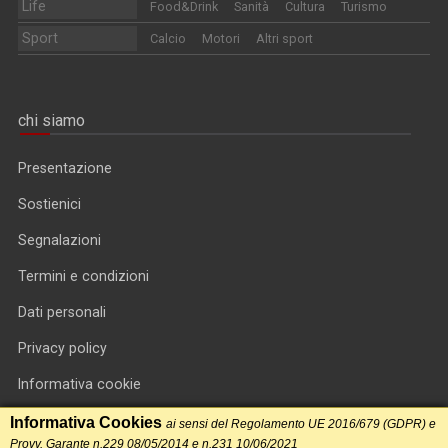
Life
Food&Drink
Sanità
Cultura
Turismo
Sport
Calcio
Motori
Altri sport
chi siamo
Presentazione
Sostienici
Segnalazioni
Termini e condizioni
Dati personali
Privacy policy
Informativa cookie
RSS feed
Informativa Cookies
ai sensi del Regolamento UE 2016/679 (GDPR) e
Provv. Garante n.229 08/05/2014 e n.231 10/06/2021