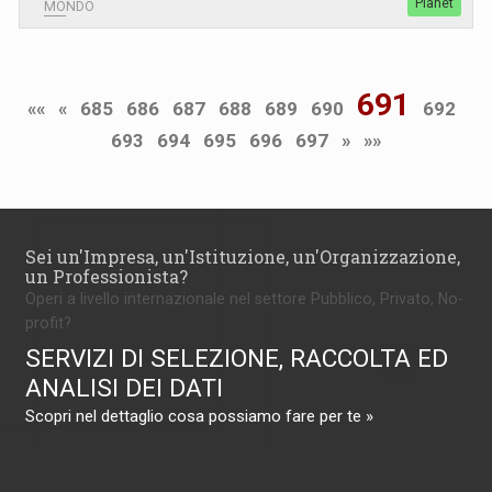
Planet
MONDO
691
««
«
685
686
687
688
689
690
692
693
694
695
696
697
»
»»
Sei un'Impresa, un'Istituzione, un'Organizzazione,
un Professionista?
Operi a livello internazionale nel settore Pubblico, Privato, No-
profit?
SERVIZI DI SELEZIONE, RACCOLTA ED
ANALISI DEI DATI
Scopri nel dettaglio cosa possiamo fare per te »