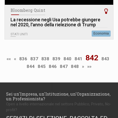
Bloomberg Quint
La recessione negli Usa potrebbe giungere
nel 2020, l'anno della rielezione di Trump
Economia
STATI UNITI
842
««
«
836
837
838
839
840
841
843
844
845
846
847
848
»
»»
Sei un'Impresa, un'Istituzione, un'Organizzazione,
un Professionista?
Operi a livello internazionale nel settore Pubblico, Privato, No-
profit?