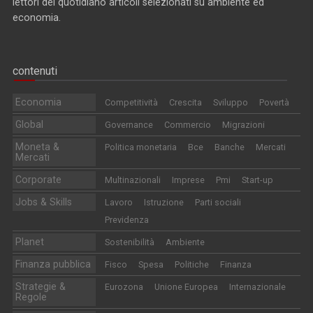
lettori del quotidiano articoli selezionati su ambiente ed
economia.
contenuti
Economia
Competitività
Crescita
Sviluppo
Povertà
Global
Governance
Commercio
Migrazioni
Moneta &
Politica monetaria
Bce
Banche
Mercati
Mercati
Corporate
Multinazionali
Imprese
Pmi
Start-up
Jobs & Skills
Lavoro
Istruzione
Parti sociali
Previdenza
Planet
Sostenibilità
Ambiente
Finanza pubblica
Fisco
Spesa
Politiche
Finanza
Strategie &
Eurozona
Unione Europea
Internazionale
Regole