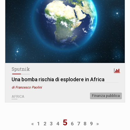
Sputnik
Una bomba rischia di esplodere in Africa
di Francesco Paolini
Finanza pubblica
AFRICA
5
«
1
2
3
4
6
7
8
9
»