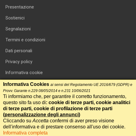
Presentazione
Sostienici
Segnalazioni
Termini e condizioni
Dati personali
Privacy policy
Informativa cookie
RSS feed
Informativa Cookies
ai sensi del Regolamento UE 2016/679 (GDPR) e
Provv. Garante n.229 08/05/2014 e n.231 10/06/2021
RSS Top News
Ti informiamo che, per garantire il corretto funzionamento,
questo sito fa uso di
: cookie di terze parti, cookie analitici
Contatti
di terze parti, cookie di profilazione di terze parti
(
personalizzazione degli annunci
)
Cliccando su
Accetta
confermi di aver preso visione
International Communication S.r.l. • P.IVA 14478081004 • Testata
dell'informativa e di prestare consenso all'uso dei cookie.
giornalistica n.191, reg. Tribunale di Roma del 14/12/2017
Informativa completa