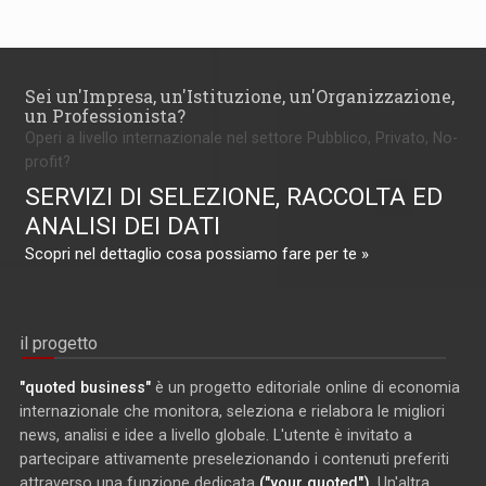
Sei un'Impresa, un'Istituzione, un'Organizzazione,
un Professionista?
Operi a livello internazionale nel settore Pubblico, Privato, No-
profit?
SERVIZI DI SELEZIONE, RACCOLTA ED
ANALISI DEI DATI
Scopri nel dettaglio cosa possiamo fare per te »
il progetto
"quoted business"
è un progetto editoriale online di economia
internazionale che monitora, seleziona e rielabora le migliori
news, analisi e idee a livello globale. L'utente è invitato a
partecipare attivamente preselezionando i contenuti preferiti
attraverso una funzione dedicata
("your quoted")
. Un'altra