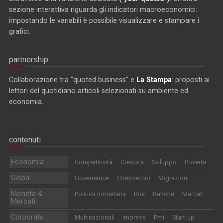
sezione interattiva riguarda gli indicatori macroeconomici:
impostando le variabili è possibile visualizzare e stampare i
grafici.
partnership
Collaborazione tra "quoted business" e
La Stampa
: proposti ai
lettori del quotidiano articoli selezionati su ambiente ed
economia.
contenuti
Economia
Competitività
Crescita
Sviluppo
Povertà
Global
Governance
Commercio
Migrazioni
Moneta &
Politica monetaria
Bce
Banche
Mercati
Mercati
Corporate
Multinazionali
Imprese
Pmi
Start-up