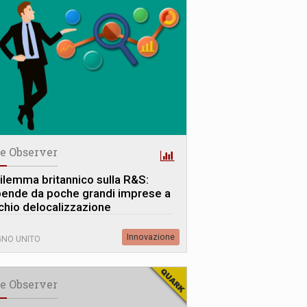
e Observer
 dilemma britannico sulla R&S:
pende da poche grandi imprese a
schio delocalizzazione
Innovazione
NO UNITO
e Observer