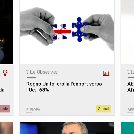
The Observer
Th
Regno Unito, crolla l’export verso
Ab
da
l’Ue: -68%
Af
egole
Global
EUROPA
AFR