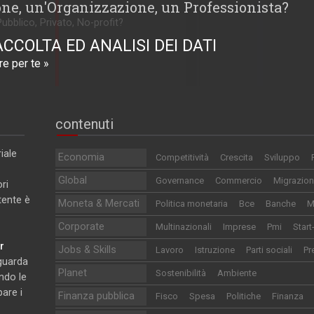
one, un'Organizzazione, un Professionista?
Pubblico, Privato, No-profit?
ACCOLTA ED ANALISI DEI DATI
e per te »
contenuti
iale
Economia
Competitività
Crescita
Sviluppo
Global
Governance
Commercio
Migrazion
ri
utente è
Moneta & Mercati
Politica monetaria
Bce
Banche
M
Corporate
Multinazionali
Imprese
Pmi
Start
r
Jobs & Skills
Lavoro
Istruzione
Parti sociali
Pr
iguarda
Planet
Sostenibilità
Ambiente
ndo le
pare i
Finanza pubblica
Fisco
Spesa
Politiche
Finanza