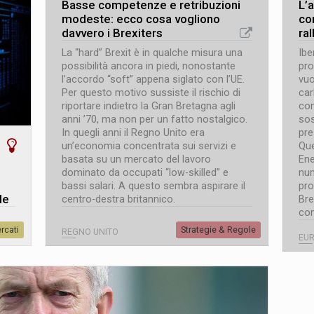
Basse competenze e retribuzioni
L’a
modeste: ecco cosa vogliono
co
davvero i Brexiters
ral
La “hard” Brexit è in qualche misura una
Ibe
possibilità ancora in piedi, nonostante
pro
l’accordo “soft” appena siglato con l’UE.
vuo
Per questo motivo sussiste il rischio di
car
riportare indietro la Gran Bretagna agli
con
anni ’70, ma non per un fatto nostalgico.
sos
In quegli anni il Regno Unito era
pre
un’economia concentrata sui servizi e
Que
basata su un mercato del lavoro
Ene
dominato da occupati “low-skilled” e
num
bassi salari. A questo sembra aspirare il
pro
le
centro-destra britannico.
Bre
con
rcati
Strategie & Regole
REGNO UNITO
EU