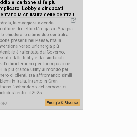
ddio al carbone si fa più
mplicato. Lobby e sindacati
lentano la chiusura delle centrali
rdrola, la maggiore azienda
duttrice di elettricità e gas in Spagna,
le chiudere le ultime due centrali a
bone presenti nel Paese, ma la
versione verso un’energia più
tenibile è rallentata dal Governo,
ssato dalle lobby e dai sindacati.
st'ultimi temono per l’occupazione.
l, la più grande utility al mondo per
ero di clienti, sta affrontando simili
blemi in Italia. Intanto in Gran
tagna l’abbandono del carbone si
cluderà entro il 2025.
Energie & Risorse
ROPA