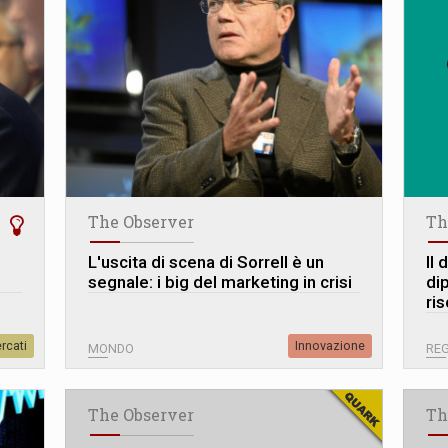
The Observer
Th
L
'
uscita di scena di Sorrell è un
Il
segnale: i big del marketing in crisi
di
ri
rcati
Innovazione
MONDO
REG
The Observer
Th