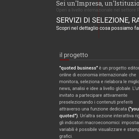
Sei un'Impresa, un'Istituzi
Operi a livello internazionale nel settore 
SERVIZI DI SELEZIONE, R
Scopri nel dettaglio cosa possiamo far
il progetto
"quoted business"
è un progetto editor
online di economia internazionale che
monitora, seleziona e rielabora le miglio
news, analisi e idee a livello globale. L'
invitato a partecipare attivamente
preselezionando i contenuti preferiti
attraverso una funzione dedicata
("you
quoted")
. Un'altra sezione interattiva r
gli indicatori macroeconomici: imposta
variabili è possibile visualizzare e stam
grafici.