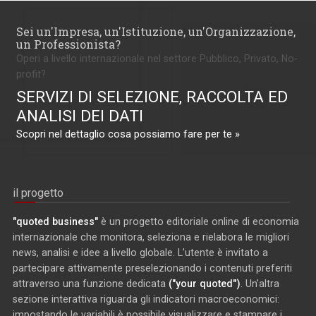
Sei un'Impresa, un'Istituzione, un'Organizzazione,
un Professionista?
Operi a livello internazionale nel settore Pubblico, Privato, No-
profit?
SERVIZI DI SELEZIONE, RACCOLTA ED
ANALISI DEI DATI
Scopri nel dettaglio cosa possiamo fare per te »
il progetto
"quoted business"
è un progetto editoriale online di economia
internazionale che monitora, seleziona e rielabora le migliori
news, analisi e idee a livello globale. L'utente è invitato a
partecipare attivamente preselezionando i contenuti preferiti
attraverso una funzione dedicata
("your quoted")
. Un'altra
sezione interattiva riguarda gli indicatori macroeconomici:
impostando le variabili è possibile visualizzare e stampare i