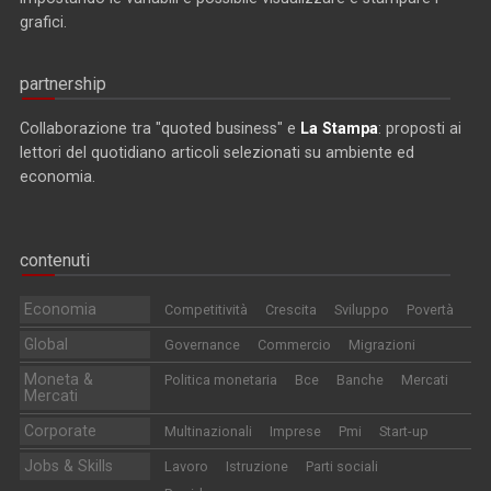
grafici.
partnership
Collaborazione tra "quoted business" e
La Stampa
: proposti ai
lettori del quotidiano articoli selezionati su ambiente ed
economia.
contenuti
Economia
Competitività
Crescita
Sviluppo
Povertà
Global
Governance
Commercio
Migrazioni
Moneta &
Politica monetaria
Bce
Banche
Mercati
Mercati
Corporate
Multinazionali
Imprese
Pmi
Start-up
Jobs & Skills
Lavoro
Istruzione
Parti sociali