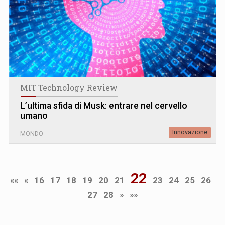
MIT Technology Review
L’ultima sfida di Musk: entrare nel cervello
umano
Innovazione
MONDO
22
««
«
16
17
18
19
20
21
23
24
25
26
27
28
»
»»