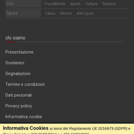
Life
Food&Drink
Sanità
Cultura
Turismo
Sport
Calcio
Motori
Altri sport
chi siamo
Presentazione
Sostienici
Segnalazioni
Termini e condizioni
Dati personali
Privacy policy
Informativa cookie
RSS feed
Informativa Cookies
ai sensi del Regolamento UE 2016/679 (GDPR) e