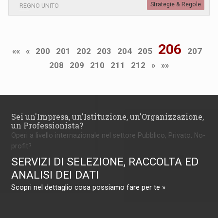
Strategie & Regole
REGNO UNITO
206
««
«
200
201
202
203
204
205
207
208
209
210
211
212
»
»»
Sei un'Impresa, un'Istituzione, un'Organizzazione,
un Professionista?
Operi a livello internazionale nel settore Pubblico, Privato, No-
profit?
SERVIZI DI SELEZIONE, RACCOLTA ED
ANALISI DEI DATI
Scopri nel dettaglio cosa possiamo fare per te »