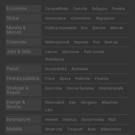
Economia
Competitività
Crescita
Sviluppo
Povertà
Global
Governance
Commercio
Migrazioni
Moneta &
Politica monetaria
Bce
Banche
Mercati
Mercati
Corporate
Multinazionali
Imprese
Pmi
Start-up
Jobs & Skills
Lavoro
Istruzione
Parti sociali
Previdenza
Planet
Sostenibilità
Ambiente
Finanza pubblica
Fisco
Spesa
Politiche
Finanza
Strategie &
Eurozona
Unione Europea
Internazionale
Regole
Energie &
Rinnovabili
Gas
Idrogeno
Alluminio
Risorse
Litio
Innovazione
Internet
Scienza
Social media
R&S
Mobilità
Smart-city
Trasporti
Auto
Bikenomics