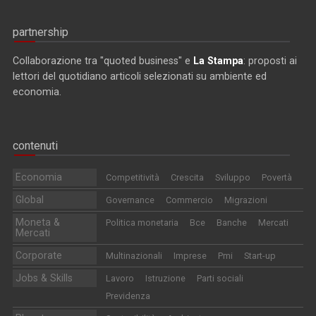
partnership
Collaborazione tra "quoted business" e
La Stampa
: proposti ai
lettori del quotidiano articoli selezionati su ambiente ed
economia.
contenuti
Economia
Competitività
Crescita
Sviluppo
Povertà
Global
Governance
Commercio
Migrazioni
Moneta &
Politica monetaria
Bce
Banche
Mercati
Mercati
Corporate
Multinazionali
Imprese
Pmi
Start-up
Jobs & Skills
Lavoro
Istruzione
Parti sociali
Previdenza