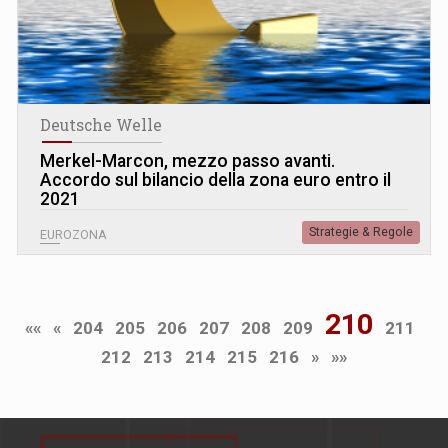
Deutsche Welle
Merkel-Marcon, mezzo passo avanti.
Accordo sul bilancio della zona euro entro il
2021
Strategie & Regole
EUROZONA
210
««
«
204
205
206
207
208
209
211
212
213
214
215
216
»
»»