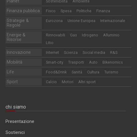
Planet
Sostenibilità
Ambiente
Finanza pubblica
Fisco
Spesa
Politiche
Finanza
Strategie &
Eurozona
Unione Europea
Internazionale
Regole
Energie &
Rinnovabili
Gas
Idrogeno
Alluminio
Risorse
Litio
Innovazione
Internet
Scienza
Social media
R&S
Mobilità
Smart-city
Trasporti
Auto
Bikenomics
Life
Food&Drink
Sanità
Cultura
Turismo
Sport
Calcio
Motori
Altri sport
chi siamo
Presentazione
Sostienici