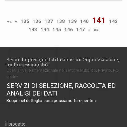
141
««
«
135
136
137
138
139
140
142
143
144
145
146
147
»
»»
Sei un'Impresa, un'Istituzione, un'Organizzazione,
un Professionista?
Operi a livello internazionale nel settore Pubblico, Privato, No-
profit?
SERVIZI DI SELEZIONE, RACCOLTA ED
ANALISI DEI DATI
Scopri nel dettaglio cosa possiamo fare per te »
il progetto