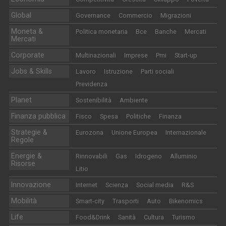
Global
Governance
Commercio
Migrazioni
Moneta &
Politica monetaria
Bce
Banche
Mercati
Mercati
Corporate
Multinazionali
Imprese
Pmi
Start-up
Jobs & Skills
Lavoro
Istruzione
Parti sociali
Previdenza
Planet
Sostenibilità
Ambiente
Finanza pubblica
Fisco
Spesa
Politiche
Finanza
Strategie &
Eurozona
Unione Europea
Internazionale
Regole
Energie &
Rinnovabili
Gas
Idrogeno
Alluminio
Risorse
Litio
Innovazione
Internet
Scienza
Social media
R&S
Mobilità
Smart-city
Trasporti
Auto
Bikenomics
Life
Food&Drink
Sanità
Cultura
Turismo