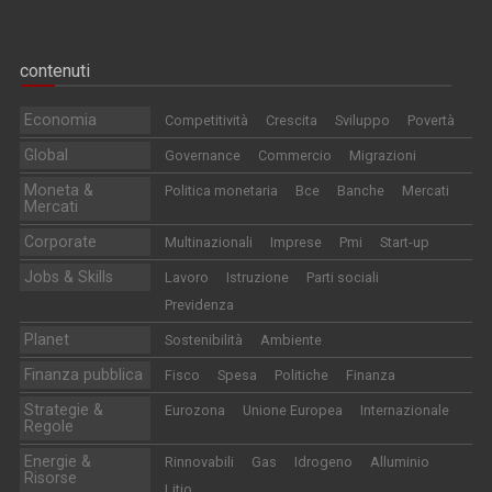
contenuti
Economia
Competitività
Crescita
Sviluppo
Povertà
Global
Governance
Commercio
Migrazioni
Moneta &
Politica monetaria
Bce
Banche
Mercati
Mercati
Corporate
Multinazionali
Imprese
Pmi
Start-up
Jobs & Skills
Lavoro
Istruzione
Parti sociali
Previdenza
Planet
Sostenibilità
Ambiente
Finanza pubblica
Fisco
Spesa
Politiche
Finanza
Strategie &
Eurozona
Unione Europea
Internazionale
Regole
Energie &
Rinnovabili
Gas
Idrogeno
Alluminio
Risorse
Litio