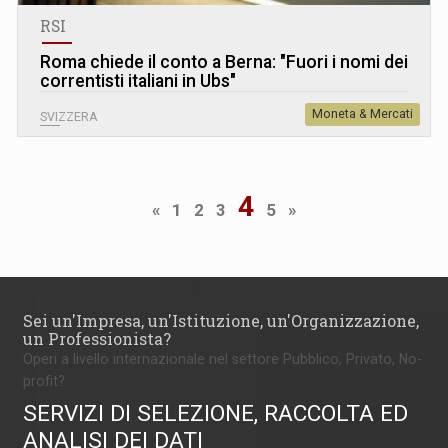
RSI
Roma chiede il conto a Berna: "Fuori i nomi dei
correntisti italiani in Ubs"
Moneta & Mercati
SVIZZERA
4
«
1
2
3
5
»
Sei un'Impresa, un'Istituzione, un'Organizzazione,
un Professionista?
Operi a livello internazionale nel settore Pubblico, Privato, No-
profit?
SERVIZI DI SELEZIONE, RACCOLTA ED
ANALISI DEI DATI