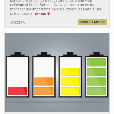
bancario elvetico. L'investigatore privato che – su
richiesta di Crédit Suisse - aveva pedinato un ex top
manager dell’importante banca svizzera, passato a Ubs,
si è suicidato.
[continua
]
Moneta & Mercati
SVIZZERA