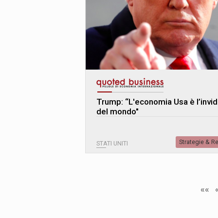
Trump: “L
'
economia Usa è l’invid
del mondo"
Strategie & R
STATI UNITI
««