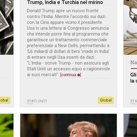
Trump, India e Turchia nel mirino
Donald Trump apre un nuovo fronte
contro l'India. Mentre l'accordo sui dazi
con la Cina appare vicino il presidente
Usa in una lettera al Congresso annuncia
che intende porre fine al programma che
garantisce un trattamento commerciale
preferenziale a New Delhi, permettendo a
5,6 miliardi di dollari di beni 'made in India'
di entrare negli Usa esenti da dazi.
Na
"L'India - scrive Trump - non assicura agli
Stati Uniti un accesso equo e ragionevole
Gl
ai suoi mercati".
[continua
]
la
lobal
Global
STATI UNITI
STA