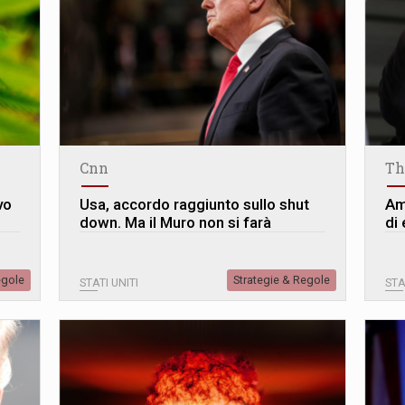
Cnn
Th
vo
Usa, accordo raggiunto sullo shut
Am
down. Ma il Muro non si farà
di
egole
Strategie & Regole
STATI UNITI
STA