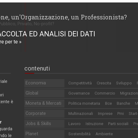
one, un'Organizzazione, un Professionista?
Pubblico, Privato, No-profit?
ACCOLTA ED ANALISI DEI DATI
e per te »
contenuti
iale
Economia
Competitività
Crescita
Sviluppo
Global
Governance
Commercio
Migrazion
ri
utente è
Moneta & Mercati
Politica monetaria
Bce
Banche
M
Corporate
Multinazionali
Imprese
Pmi
Start
r
Jobs & Skills
Lavoro
Istruzione
Parti sociali
Pr
iguarda
Planet
Sostenibilità
Ambiente
ndo le