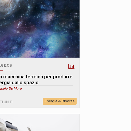
ience
a macchina termica per produrre
ergia dallo spazio
Nicola De Muro
Energie & Risorse
TI UNITI