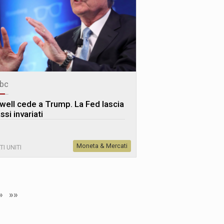
bc
well cede a Trump. La Fed lascia
assi invariati
Moneta & Mercati
TI UNITI
»
»»