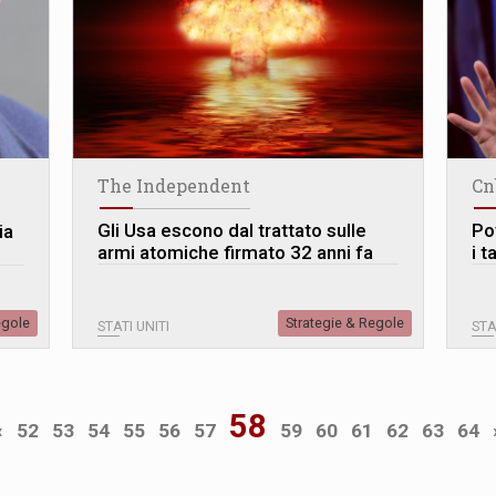
The Independent
Cn
Gli Usa escono dal trattato sulle
Po
ia
armi atomiche firmato 32 anni fa
i t
egole
Strategie & Regole
STATI UNITI
STA
58
«
52
53
54
55
56
57
59
60
61
62
63
64