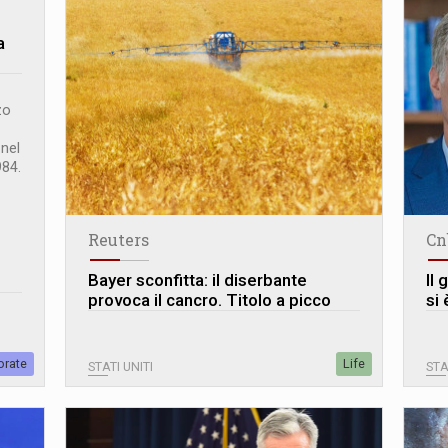
a
zo
nel
984.
Reuters
Cn
Bayer sconfitta: il diserbante
Il
provoca il cancro. Titolo a picco
si 
orate
Life
STATI UNITI
STA