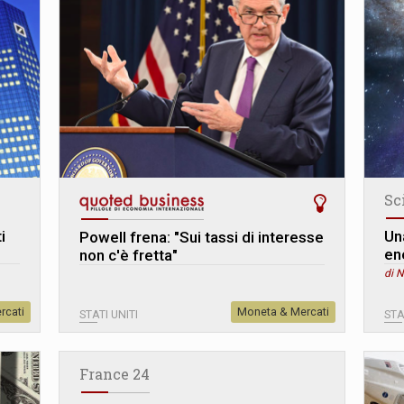
Sc
i
Un
Powell frena: "Sui tassi di interesse
en
non c'è fretta"
di 
rcati
Moneta & Mercati
STATI UNITI
STA
France 24