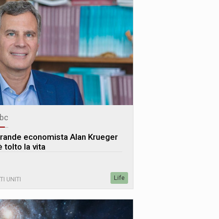
bc
 grande economista Alan Krueger
è tolto la vita
Life
TI UNITI