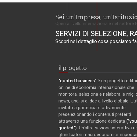
Sei un'Impresa, un'Istituzi
Operi a livello internazionale nel settore 
SERVIZI DI SELEZIONE, R
Scopri nel dettaglio cosa possiamo far
il progetto
"quoted business"
è un progetto editor
online di economia internazionale che
monitora, seleziona e rielabora le miglio
news, analisi e idee a livello globale. L'
invitato a partecipare attivamente
preselezionando i contenuti preferiti
attraverso una funzione dedicata
("you
quoted")
. Un'altra sezione interattiva r
gli indicatori macroeconomici: imposta