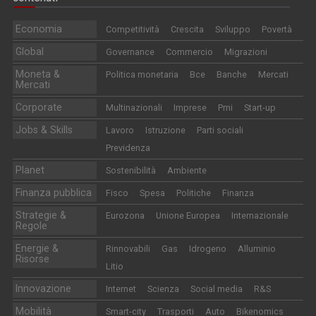
Economia
Competitività
Crescita
Sviluppo
Povertà
Global
Governance
Commercio
Migrazioni
Moneta &
Politica monetaria
Bce
Banche
Mercati
Mercati
Corporate
Multinazionali
Imprese
Pmi
Start-up
Jobs & Skills
Lavoro
Istruzione
Parti sociali
Previdenza
Planet
Sostenibilità
Ambiente
Finanza pubblica
Fisco
Spesa
Politiche
Finanza
Strategie &
Eurozona
Unione Europea
Internazionale
Regole
Energie &
Rinnovabili
Gas
Idrogeno
Alluminio
Risorse
Litio
Innovazione
Internet
Scienza
Social media
R&S
Mobilità
Smart-city
Trasporti
Auto
Bikenomics