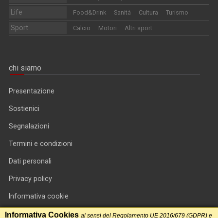
Life
Food&Drink
Sanità
Cultura
Turismo
Sport
Calcio
Motori
Altri sport
chi siamo
Presentazione
Sostienici
Segnalazioni
Termini e condizioni
Dati personali
Privacy policy
Informativa cookie
RSS feed
Informativa Cookies
ai sensi del Regolamento UE 2016/679 (GDPR) e